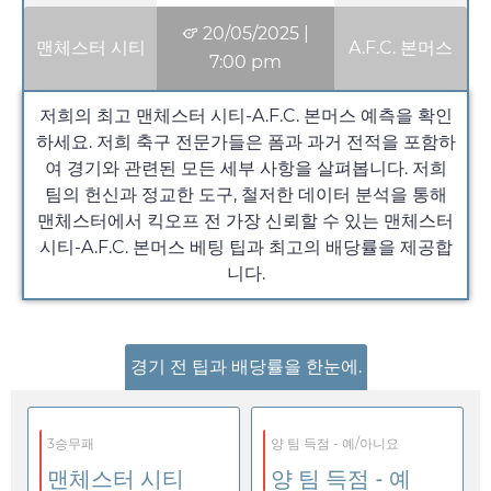
20/05/2025
|
맨체스터 시티
A.F.C. 본머스
7:00 pm
저희의 최고 맨체스터 시티-A.F.C. 본머스 예측을 확인
하세요. 저희 축구 전문가들은 폼과 과거 전적을 포함하
여 경기와 관련된 모든 세부 사항을 살펴봅니다. 저희
팀의 헌신과 정교한 도구, 철저한 데이터 분석을 통해
맨체스터에서 킥오프 전 가장 신뢰할 수 있는 맨체스터
시티-A.F.C. 본머스 베팅 팁과 최고의 배당률을 제공합
니다.
경기 전 팁과 배당률을 한눈에.
3승무패
양 팀 득점 - 예/아니요
맨체스터 시티
양 팀 득점 - 예