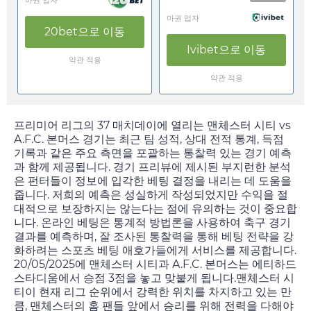
마권 업자
20bet
으로 이동
Ivibet
으로 이동
약관 적용
약관 적용
프리미어 리그의 37 매치데이에 열리는 맨체스터 시티 vs
A.F.C. 본머스 경기는 최근 팀 성적, 상대 전적 통계, 득점
기록과 같은 주요 측면을 포괄하는 통찰력 있는 경기 예측
과 함께 제공됩니다. 경기 프리뷰에 제시된 부지런한 분석
은 펀터들이 정보에 입각한 베팅 결정을 내리는 데 도움을
줍니다. 저희의 예측은 성실하게 작성되었지만 수익을 절
대적으로 보장하지는 않는다는 점에 유의하는 것이 중요합
니다. 온라인 베팅은 통계적 방법론을 사용하여 축구 경기
결과를 예측하며, 잘 조사된 통찰력을 통해 베팅 전략을 강
화하려는 스포츠 베팅 애호가들에게 서비스를 제공합니다.
20/05/2025
에 맨체스터 시티과 A.F.C. 본머스는 에티하드
스타디움에서 승점 3점을 놓고 맞붙게 됩니다.맨체스터 시
티이 현재 리그 순위에서 강력한 위치를 차지하고 있는 만
큼, 맨체스터의 홈 팬들 앞에서 승리를 위해 전력을 다해야