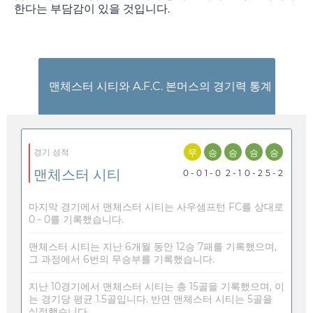
한다는 부담감이 있을 것입니다.
맨체스터 시티와 A.F.C. 본머스의 경기력 통계
무
승
승
승
승
경기 성적
맨체스터 시티
0 - 0
1 - 0
2 - 1
0 - 2
5 - 2
마지막 경기에서 맨체스터 시티는 사우샘프턴 FC를 상대로
0 - 0를 기록했습니다.
맨체스터 시티는 지난 6개월 동안 12승 7패를 기록했으며,
그 과정에서 6번의 무승부를 기록했습니다.
지난 10경기에서 맨체스터 시티는 총 15골을 기록했으며, 이
는 경기당 평균 1.5골입니다. 반면 맨체스터 시티는 5골을
실점했습니다.