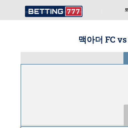
맥아더 FC v