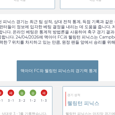
약관 적용
약관 적용
링턴 피닉스 경기는 최근 팀 성적, 상대 전적 통계, 득점 기록과 
펀터들이 정보에 입각한 베팅 결정을 내리는 데 도움을 줍니다.
니다. 온라인 베팅은 통계적 방법론을 사용하여 축구 경기 결과를
공합니다.
24/04/2026
에 맥아더 FC과 웰링턴 피닉스는 Campbell
한 7 위치를 차지하고 있는 만큼, 원정 팬들 앞에서 승리를 위
맥아더 FC와 웰링턴 피닉스의 경기력 통계
패
패
승
승
패
경기 성적
- 1
3 - 1
3 - 2
1 - 2
1 - 3
웰링턴 피닉스
대로 3 - 1를 기록했습니다.
웰링턴 피닉스는 마지막 경기에서