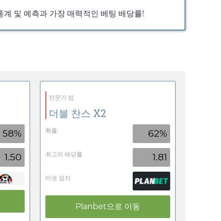
세한 통계 및 예측과 가장 매력적인 베팅 배당률!
전문가 팁
더블 찬스 X2
확률
58%
62%
최고의 배당률
1.50
1.81
마권 업자
Planbet
으로 이동