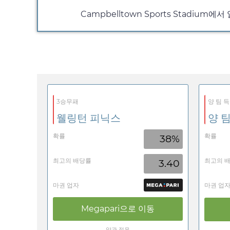
Campbelltown Sports Stadiu
3승무패
양 팀 득
웰링턴 피닉스
양 팀
확률
확률
38%
최고의 배당률
최고의 
3.40
마권 업자
마권 업
Megapari
으로 이동
약관 적용