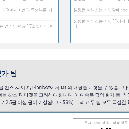
그 과정에서 6번의 무승부를 기
웰링턴 피닉스는 지난달에 9승, 
웰링턴 피닉스는 지난 10경기에서
는 경기당 평균 1.7골입니다. 반
다.
문가 팁
블 찬스 X2이며,
Planbet
에서
1.81
의 배당률로 찾을 수 있습니다.
블 찬스 12 마켓을 고려해야 합니다. 이 예측은 팀의 현재 폼, 
 2.5골 이상 골이 예상됩니다(58%). 그리고 두 팀 모두 득점할 확
Planbet
에서 최고의 배당률