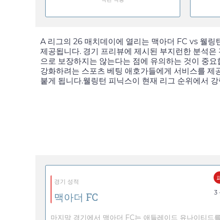
A 리그의 26 매치데이에 열리는 맥아더 FC vs 웰
제공됩니다. 경기 프리뷰에 제시된 부지런한 분석은 
으로 보장하지는 않는다는 점에 유의하는 것이 중요합
강화하려는 스포츠 베팅 애호가들에게 서비스를 제
붙게 됩니다.웰링턴 피닉스이 현재 리그 순위에서 강력
경기 성적
3 
맥아더 FC
마지막 경기에서 맥아더 FC는 애들레이드 유나이티드를 상