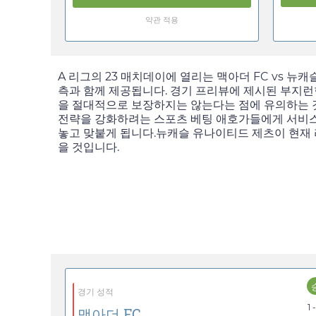
약관 적용
A 리그의 23 매치데이에 열리는 맥아더 FC vs 뉴
측과 함께 제공됩니다. 경기 프리뷰에 제시된 부지런
을 절대적으로 보장하지는 않는다는 점에 유의하는 것
전략을 강화하려는 스포츠 베팅 애호가들에게 서비
놓고 맞붙게 됩니다.뉴캐슬 유나이티드 제츠이 현재 
을 것입니다.
경기 성적
1 
맥아더 FC