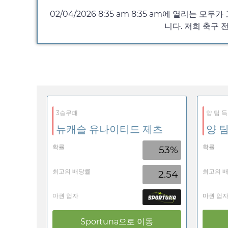
02/04/2026 8:35 am
8:35 am
에 열리는 모두가 
니다. 저희 축구
3승무패
양 팀 득
뉴캐슬 유나이티드 제츠
양 팀
확률
확률
53%
최고의 배당률
최고의 
2.54
마권 업자
마권 업
Sportuna
으로 이동