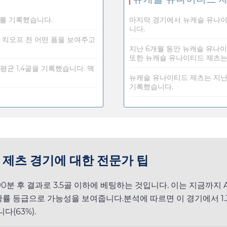
2를 기록했습니다.
마지막 경기에서 뉴캐슬 유나이티
니다.
며 킥오프 전 어떤 폼을 보여주고
지난 6개월 동안 뉴캐슬 유나이
또한 뉴캐슬 유나이티드 제츠는
평균 1.4골을 기록했습니다. 맥
뉴캐슬 유나이티드 제츠는 지난 1
기록했습니다.
드 제츠 경기에 대한 전문가 팁
90분 후 결과로 3.5골 이하에 베팅하는 것입니다. 이는 지금까지
 확률 등급으로 가능성을 보여줍니다.분석에 따르면 이 경기에서
1
다(63%).