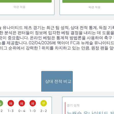
약관 적용
약관 적용
캐슬 유나이티드 제츠 경기는 최근 팀 성적, 상대 전적 통계, 득점
한 분석은 펀터들이 정보에 입각한 베팅 결정을 내리는 데 도움
이 중요합니다. 온라인 베팅은 통계적 방법론을 사용하여 축구 
스를 제공합니다.
02/04/2026
에 맥아더 FC과 뉴캐슬 유나이티드 제
리그 순위에서 강력한 1 위치를 차지하고 있는 만큼, 원정 팬들 
상대 전적 비교
승
패
패
패
무
경기 성적
- 2
1 - 3
0 - 4
1 - 0
2 - 2
뉴캐슬 유나이티드 