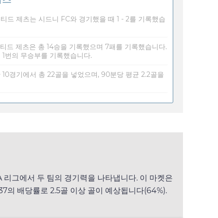
드 제츠는 시드니 FC와 경기했을 때 1 - 2를 기록했습
티드 제츠은 총 14승을 기록했으며 7패를 기록했습니다.
 1번의 무승부를 기록했습니다.
0경기에서 총 22골을 넣었으며, 90분당 평균 2.2골을
 A 리그에서 두 팀의 경기력을 나타냅니다. 이 마켓은
.37
의 배당률로 2.5골 이상 골이 예상됩니다(64%).