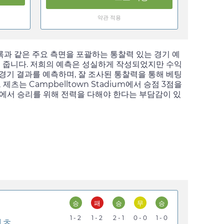
약관 적용
 기록과 같은 주요 측면을 포괄하는 통찰력 있는 경기 예
을 줍니다. 저희의 예측은 성실하게 작성되었지만 수익
경기 결과를 예측하며, 잘 조사된 통찰력을 통해 베팅
츠는 Campbelltown Stadium에서 승점 3점을
앞에서 승리를 위해 전력을 다해야 한다는 부담감이 있
승
패
승
무
승
1 - 2
1 - 2
2 - 1
0 - 0
1 - 0
제츠