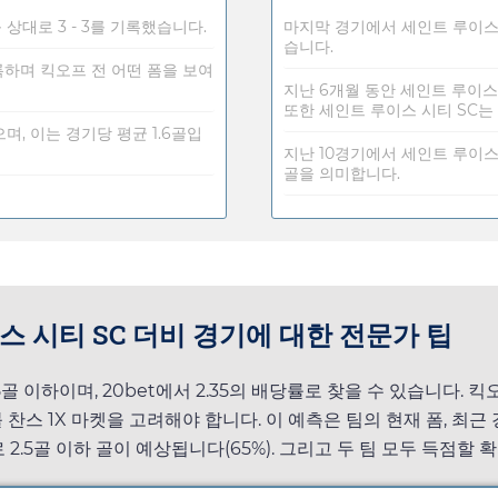
대로 3 - 3를 기록했습니다.
마지막 경기에서 세인트 루이스 
습니다.
록하며 킥오프 전 어떤 폼을 보여
지난 6개월 동안 세인트 루이스
또한 세인트 루이스 시티 SC는
며, 이는 경기당 평균 1.6골입
지난 10경기에서 세인트 루이스 
골을 의미합니다.
스 시티 SC 더비 경기에 대한 전문가 팁
5골 이하이며,
20bet
에서
2.35
의 배당률로 찾을 수 있습니다. 킥
찬스 1X 마켓을 고려해야 합니다. 이 예측은 팀의 현재 폼, 최
2.5골 이하 골이 예상됩니다(65%). 그리고 두 팀 모두 득점할 확