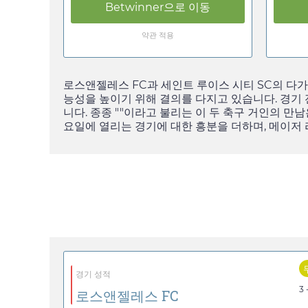
Betwinner
으로 이동
약관 적용
로스앤젤레스 FC과 세인트 루이스 시티 SC의 다
능성을 높이기 위해 결의를 다지고 있습니다. 경기
니다. 종종 ""이라고 불리는 이 두 축구 거인의 
요일
에 열리는 경기에 대한 흥분을 더하며, 메이저 
경기 성적
3 
로스앤젤레스 FC