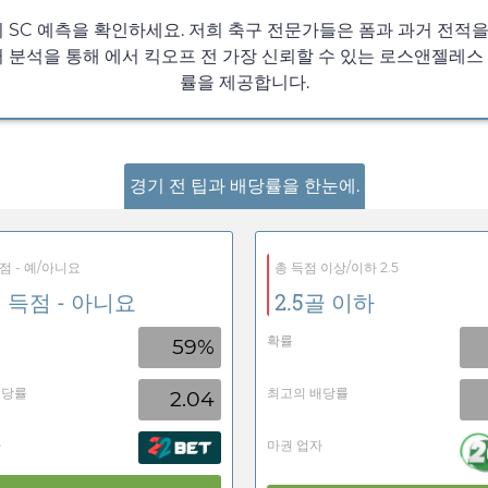
 SC 예측을 확인하세요. 저희 축구 전문가들은 폼과 과거 전적
터 분석을 통해 에서 킥오프 전 가장 신뢰할 수 있는 로스앤젤레스 
률을 제공합니다.
경기 전 팁과 배당률을 한눈에.
점 - 예/아니요
총 득점 이상/이하 2.5
 득점 - 아니요
2.5골 이하
확률
59%
배당률
최고의 배당률
2.04
자
마권 업자