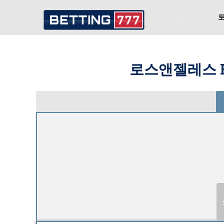
로스앤젤레스 FC