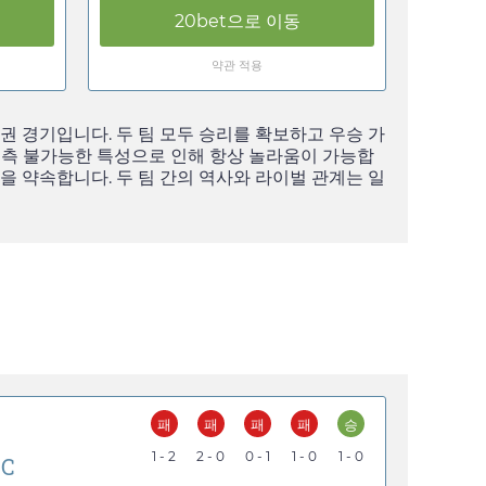
20bet
으로 이동
약관 적용
 경기입니다. 두 팀 모두 승리를 확보하고 우승 가
예측 불가능한 특성으로 인해 항상 놀라움이 가능합
쟁을 약속합니다. 두 팀 간의 역사와 라이벌 관계는
일
패
패
패
패
승
1 - 2
2 - 0
0 - 1
1 - 0
1 - 0
C