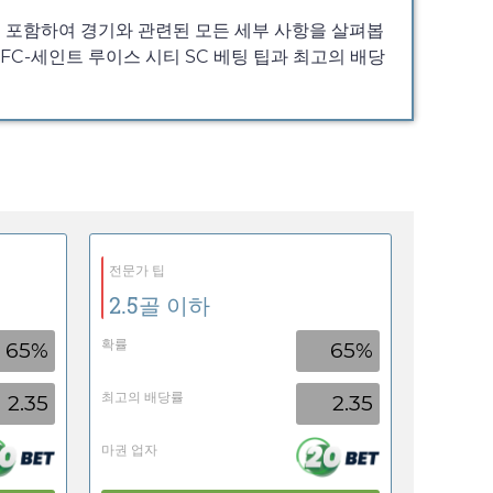
을 포함하여 경기와 관련된 모든 세부 사항을 살펴봅
FC-세인트 루이스 시티 SC 베팅 팁과 최고의 배당
전문가 팁
2.5골 이하
확률
65%
65%
최고의 배당률
2.35
2.35
마권 업자