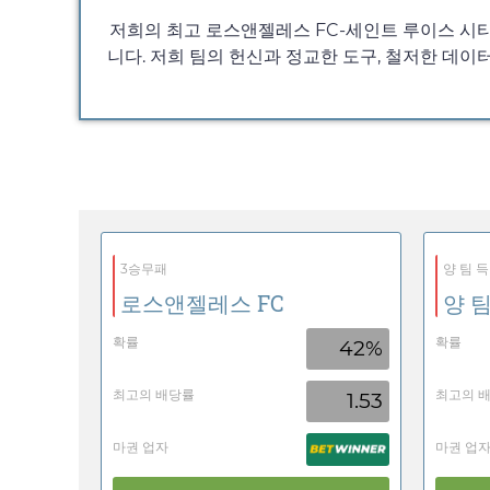
저희의 최고 로스앤젤레스 FC-세인트 루이스 시티
니다. 저희 팀의 헌신과 정교한 도구, 철저한 데이
3승무패
양 팀 득
로스앤젤레스 FC
양 팀
확률
확률
42%
최고의 배당률
최고의 
1.53
마권 업자
마권 업