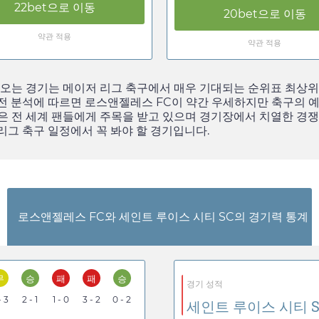
22bet
으로 이동
20bet
으로 이동
약관 적용
약관 적용
가오는 경기는 메이저 리그 축구에서 매우 기대되는 순위표 최상위권
 전 분석에 따르면 로스앤젤레스 FC이 약간 우세하지만 축구의 
만남은 전 세계 팬들에게 주목을 받고 있으며 경기장에서 치열한 경
리그 축구 일정에서 꼭 봐야 할 경기입니다.
로스앤젤레스 FC와 세인트 루이스 시티 SC의 경기력 통계
무
승
패
패
승
경기 성적
- 3
2 - 1
1 - 0
3 - 2
0 - 2
세인트 루이스 시티 S