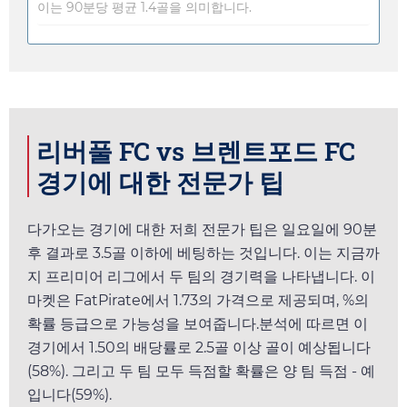
이는 90분당 평균 1.4골을 의미합니다.
리버풀 FC vs 브렌트포드 FC
경기에 대한 전문가 팁
다가오는 경기에 대한 저희 전문가 팁은
일요일
에 90분
후 결과로 3.5골 이하에 베팅하는 것입니다. 이는 지금까
지 프리미어 리그에서 두 팀의 경기력을 나타냅니다. 이
마켓은
FatPirate
에서
1.73
의 가격으로 제공되며, %의
확률 등급으로 가능성을 보여줍니다.분석에 따르면 이
경기에서
1.50
의 배당률로 2.5골 이상 골이 예상됩니다
(58%). 그리고 두 팀 모두 득점할 확률은 양 팀 득점 - 예
입니다(59%).