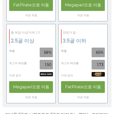
FatPirate
으로 이동
Megapari
으로 이동
약관 적용
약관 적용
총 득점 이상/이하 2.5
전문가 팁
2.5골 이상
3.5골 이하
확률
확률
58%
65%
최고의 배당률
최고의 배당률
1.50
1.73
마권 업자
마권 업자
Megapari
으로 이동
FatPirate
으로 이동
약관 적용
약관 적용