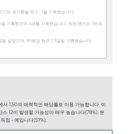
O와 경기했을 때 5 - 1를 기록했습니다.
6승을 기록했으며 4패를 기록했습니다. 또한 렌즈는 3번의
골을 넣었으며, 90분당 평균 2.3골을 기록했습니다.
에서
1.50
의 매력적인 배당률로 이용 가능합니다. 이
 12이 발생할 가능성이 매우 높습니다(78%). 분
득점 - 예입니다(57%).