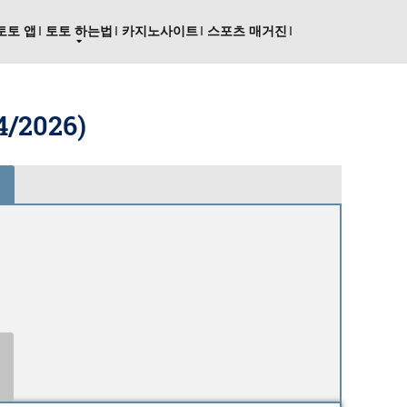
토토 앱
토토 하는법
카지노사이트
스포츠 매거진
4/2026
)