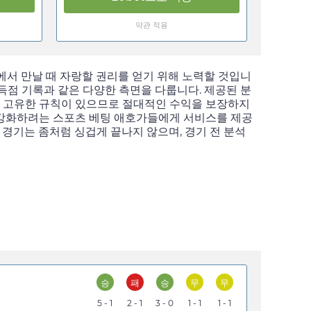
약관 적용
uroy에서 만날 때 자랑할 권리를 얻기 위해 노력할 것입니
 득점 기록과 같은 다양한 측면을 다룹니다. 제공된 분
는 고유한 규칙이 있으므로 절대적인 수익을 보장하지
을 강화하려는 스포츠 베팅 애호가들에게 서비스를 제공
의 경기는 좀처럼 싱겁게 끝나지 않으며, 경기 전 분석
승
패
승
무
무
5 - 1
2 - 1
3 - 0
1 - 1
1 - 1