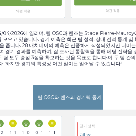
약관 적용
약관 적용
4/04/2026
에 열리며, 릴 OSC과 렌즈는 Stade Pierre-Ma
 모으고 있습니다. 경기 예측은 최근 팀 성적, 상대 전적 통계 및
을 줍니다. 28 매치데이의 예측은 신중하게 작성되었지만 더비
여 경기 결과를 예측하며, 잘 조사된 통찰력을 통해 베팅 전략
 두 팀 모두 승점 3점을 확보하는 것을 목표로 합니다.이 두 팀 간
. 하지만 경기의 특성상 어떤 일이든 일어날 수 있습니다!
릴 OSC와 렌즈의 경기력 통계
승
무
승
승
무
경기 성적
- 2
1 - 1
1 - 0
0 - 1
1 - 1
렌즈