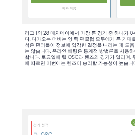
약관 적용
리그 1의 28 매치데이에서 가장 큰 경기 중 하나가
0
다. 다가오는 더비는 양 팀 팬클럽 모두에게 큰 기대를
석은 펀터들이 정보에 입각한 결정을 내리는 데 도움
는 않습니다. 온라인 베팅은 통계적 방법론을 사용하
합니다.
토요일
에 릴 OSC과 렌즈의 경기가 열리며,
에 따르면 이번에는 렌즈이 승리할 가능성이 높습니다
경기 성적
1 
릴 OSC