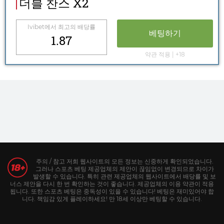
더블 찬스 X2
Ivibet
에서 최고의 배당률
베팅하기
1.87
약관 적용 | +18
주의 / 참고 저희 웹사이트의 모든 정보는 신중하게 확인되었습니다.
그러나 스포츠 베팅 제공업체의 제안이 끊임없이 변경되므로 차이가
발생할 수 있습니다. 특히 관련 제공업체의 웹사이트에서 배당률 및 보
너스 제안을 다시 한 번 확인하는 것이 좋습니다. 제공업체의 이용 약관이 적용
됩니다. 또한 스포츠 베팅은 중독성이 있을 수 있습니다! 베팅은 재미있어야 합
니다. 책임감 있게 플레이하세요! 만 18세 이상만 베팅할 수 있습니다.