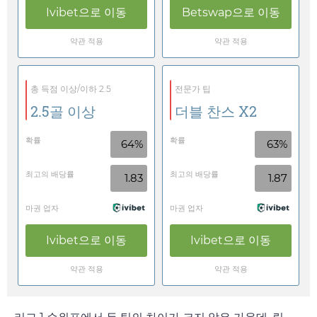
Ivibet
으로 이동
Betswap
으로 이동
약관 적용
약관 적용
총 득점 이상/이하 2.5
전문가 팁
2.5골 이상
더블 찬스 X2
확률
확률
64%
63%
최고의 배당률
최고의 배당률
1.83
1.87
마권 업자
마권 업자
Ivibet
으로 이동
Ivibet
으로 이동
약관 적용
약관 적용