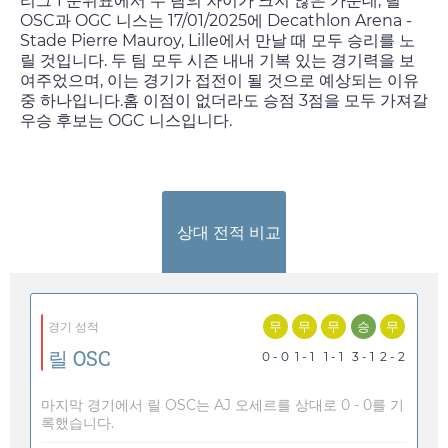
리그 1 순위표에서 두 팀의 차이가 크지 않은 가운데, 릴
OSC과 OGC 니스는
17/01/2025
에 Decathlon Arena -
Stade Pierre Mauroy, Lille에서 만날 때 모두 승리를 노
릴 것입니다. 두 팀 모두 시즌 내내 기복 있는 경기력을 보
여주었으며, 이는 경기가 접전이 될 것으로 예상되는 이유
중 하나입니다.홈 이점이 없더라도 승점 3점을 모두 가져갈
우승 후보는 OGC 니스입니다.
상대 전적 비교
무
무
무
승
무
경기 성적
릴 OSC
0 - 0
1 - 1
1 - 1
3 - 1
2 - 2
마지막 경기에서 릴 OSC는 AJ 오세르를 상대로 0 - 0를 기
록했습니다.