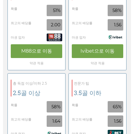
확률
확률
51%
58%
최고의 배당률
최고의 배당률
2.00
1.56
마권 업자
마권 업자
M88
으로 이동
Ivibet
으로 이동
약관 적용
약관 적용
총 득점 이상/이하 2.5
전문가 팁
2.5골 이상
3.5골 이하
확률
확률
58%
65%
최고의 배당률
최고의 배당률
1.64
1.56
마권 업자
마권 업자