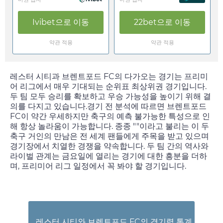
Ivibet
으로 이동
22bet
으로 이동
약관 적용
약관 적용
레스터 시티과 브렌트포드 FC의 다가오는 경기는 프리미
어 리그에서 매우 기대되는 순위표 최상위권 경기입니다.
두 팀 모두 승리를 확보하고 우승 가능성을 높이기 위해 결
의를 다지고 있습니다.경기 전 분석에 따르면 브렌트포드
FC이 약간 우세하지만 축구의 예측 불가능한 특성으로 인
해 항상 놀라움이 가능합니다. 종종 ""이라고 불리는 이 두
축구 거인의 만남은 전 세계 팬들에게 주목을 받고 있으며
경기장에서 치열한 경쟁을 약속합니다. 두 팀 간의 역사와
라이벌 관계는
금요일
에 열리는 경기에 대한 흥분을 더하
며, 프리미어 리그 일정에서 꼭 봐야 할 경기입니다.
레스터 시티와 브렌트포드 FC의 경기력 통계