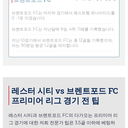
브렌트포드 FC는 마지막 경기에서 웨스트햄 유나이티드를
0 - 1로 이겼습니다.
브렌트포드 FC는 지난달에 9승, 4무, 11패를 기록했습니다.
지난 10경기에서 브렌트포드 FC는 총 12골을 기록했으며,
이는 90분당 평균 1.2골을 의미합니다.
레스터 시티 vs 브렌트포드 FC
프리미어 리그 경기 전 팁
레스터 시티과 브렌트포드 FC의 다가오는 프리미어 리
그 경기에 대한 저희 전문가 팁은 3.5골 이하에 베팅하