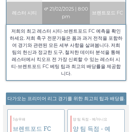
21/02/2025
|
8:00
레스터 시티
브렌트포드 FC
pm
저희의 최고 레스터 시티-브렌트포드 FC 예측을 확인
하세요. 저희 축구 전문가들은 폼과 과거 전적을 포함하
여 경기와 관련된 모든 세부 사항을 살펴봅니다. 저희
팀의 헌신과 정교한 도구, 철저한 데이터 분석을 통해
레스터에서 킥오프 전 가장 신뢰할 수 있는 레스터 시
티-브렌트포드 FC 베팅 팁과 최고의 배당률을 제공합
니다.
다가오는 프리미어 리그 경기를 위한 최고의 팁과 배당률.
3승무패
양 팀 득점 - 예/아니요
브렌트포드 FC
양 팀 득점 - 예