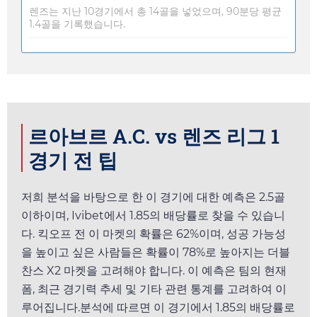
렌즈는 지난 10경기에서 총 14골을 넣었으며, 90분당 평균
1.4골을 기록했습니다.
르아브르 A.C. vs 렌즈 리그 1
경기 전 팁
저희 분석을 바탕으로 한 이 경기에 대한 예측은 2.5골
이하이며,
Ivibet
에서
1.85
의 배당률로 찾을 수 있습니
다. 킥오프 전 이 마켓의 확률은 62%이며, 성공 가능성
을 높이고 싶은 사람들은 확률이 78%로 높아지는 더블
찬스 X2 마켓을 고려해야 합니다. 이 예측은 팀의 현재
폼, 최근 경기력 추세 및 기타 관련 통계를 고려하여 이
루어집니다.분석에 따르면 이 경기에서
1.85
의 배당률로