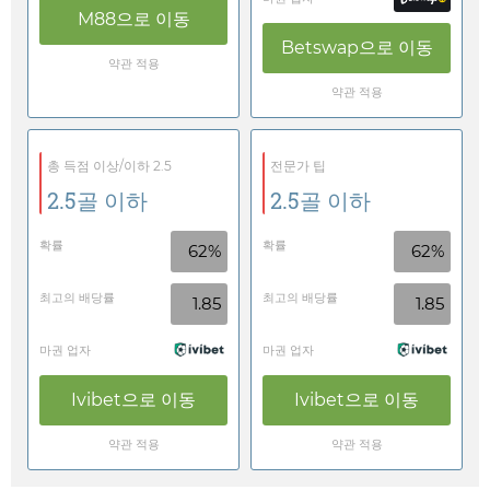
M88
으로 이동
Betswap
으로 이동
약관 적용
약관 적용
총 득점 이상/이하 2.5
전문가 팁
2.5골 이하
2.5골 이하
확률
확률
62%
62%
최고의 배당률
최고의 배당률
1.85
1.85
마권 업자
마권 업자
Ivibet
으로 이동
Ivibet
으로 이동
약관 적용
약관 적용