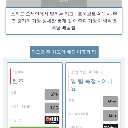
스타드 오세안에서 열리는 리그 1 르아브르 A.C. vs 렌
즈 경기의 가장 상세한 통계 및 예측과 가장 매력적인
베팅 배당률!
킥오프 전 최고의 베팅 마켓과 팁.
3승무패
양 팀 득점 - 예/아니요
렌즈
양 팀 득점 - 아니
요
확률
51%
확률
59%
최고의 배당률
1.65
최고의 배당률
1.83
마권 업자
마권 업자