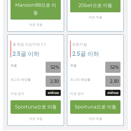
Mansion88
으로 이
20bet
으로 이동
동
약관 적용
약관 적용
총 득점 이상/이하 2.5
전문가 팁
2.5골 이하
2.5골 이하
확률
확률
52%
52%
최고의 배당률
최고의 배당률
2.30
2.30
마권 업자
마권 업자
Sportuna
으로 이동
Sportuna
으로 이동
약관 적용
약관 적용