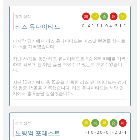
패
무
승
패
무
경기 성적
리즈 유나이티드
0 - 4
1 - 1
1 - 0
4 - 3
1 - 1
마지막 경기에서 리즈 유나이티드는 아스날 런던를 상대로
0 - 4를 기록했습니다.
지난 24개월 동안 리즈 유나이티드은 6승 8무 10패를 기록
하며 킥오프 전 어떤 폼을 보여주고 있는지 보여주었습니
다.
지난 10경기에서 총 15골을 기록한 리즈 유나이티드는 경기
당 평균 1.5골을 기록했습니다. 리즈 유나이티드는 해당 경
기에서 총 9골을 실점했습니다.
무
승
무
승
패
경기 성적
노팅엄 포레스트
1 - 1
0 - 2
0 - 0
1 - 2
3 - 1