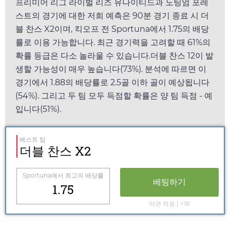
프리미어 리그 라이벌 리즈 유나이티드과 노팅엄 포레
스트의 경기에 대한 저희 예측은 90분 경기 종료 시 더
블 찬스 X2이며, 킥오프 전
Sportuna
에서
1.75
의 배당
률로 이용 가능합니다. 최근 경기력을 고려할 때 61%의
확률 등급은 다소 놀라울 수 있습니다.더블 찬스 12이 발
생할 가능성이 매우 높습니다(73%). 분석에 따르면 이
경기에서
1.88
의 배당률로 2.5골 이하 골이 예상됩니다
(54%). 그리고 두 팀 모두 득점할 확률은 양 팀 득점 - 예
입니다(51%).
베스트 팁
더블 찬스 X2
Sportuna
에서 최고의 배당률
베팅하기
1.75
약관 적용 | +18