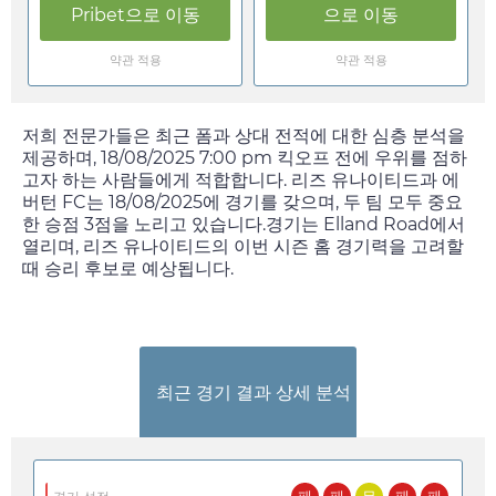
Pribet
으로 이동
으로 이동
약관 적용
약관 적용
저희 전문가들은 최근 폼과 상대 전적에 대한 심층 분석을
제공하며,
18/08/2025 7:00 pm
킥오프 전에 우위를 점하
고자 하는 사람들에게 적합합니다. 리즈 유나이티드과 에
버턴 FC는
18/08/2025
에 경기를 갖으며, 두 팀 모두 중요
한 승점 3점을 노리고 있습니다.경기는 Elland Road에서
열리며, 리즈 유나이티드의 이번 시즌 홈 경기력을 고려할
때 승리 후보로 예상됩니다.
최근 경기 결과 상세 분석