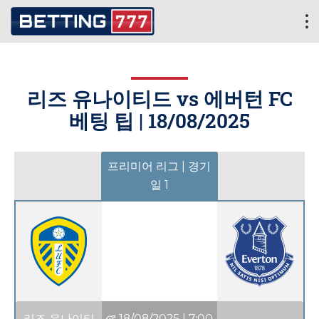
리즈 유나이티드 vs 에버턴 FC
베팅 팁 |
18/08/2025
프리미어 리그 | 경기
일 1
리즈 유나이티
18/08/2025
|
7:00