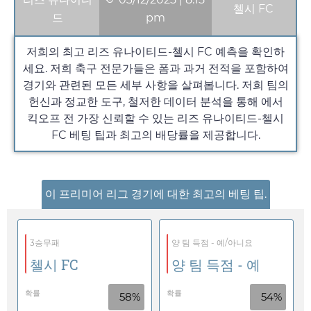
첼시 FC
드
pm
저희의 최고 리즈 유나이티드-첼시 FC 예측을 확인하
세요. 저희 축구 전문가들은 폼과 과거 전적을 포함하여
경기와 관련된 모든 세부 사항을 살펴봅니다. 저희 팀의
헌신과 정교한 도구, 철저한 데이터 분석을 통해 에서
킥오프 전 가장 신뢰할 수 있는 리즈 유나이티드-첼시
FC 베팅 팁과 최고의 배당률을 제공합니다.
이 프리미어 리그 경기에 대한 최고의 베팅 팁.
3승무패
양 팀 득점 - 예/아니요
첼시 FC
양 팀 득점 - 예
확률
확률
58%
54%