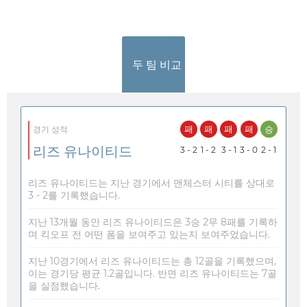
두 팀 비교
패
패
패
패
승
경기 성적
리즈 유나이티드
3 - 2
1 - 2
3 - 1
3 - 0
2 - 1
리즈 유나이티드는 지난 경기에서 맨체스터 시티를 상대로
3 - 2를 기록했습니다.
지난 13개월 동안 리즈 유나이티드은 3승 2무 8패를 기록하
며 킥오프 전 어떤 폼을 보여주고 있는지 보여주었습니다.
지난 10경기에서 리즈 유나이티드는 총 12골을 기록했으며,
이는 경기당 평균 1.2골입니다. 반면 리즈 유나이티드는 7골
을 실점했습니다.