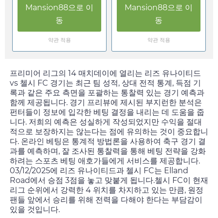
Mansion88
으로 이
Mansion88
으로 이
동
동
약관 적용
약관 적용
프리미어 리그의 14 매치데이에 열리는 리즈 유나이티드
vs 첼시 FC 경기는 최근 팀 성적, 상대 전적 통계, 득점 기
록과 같은 주요 측면을 포괄하는 통찰력 있는 경기 예측과
함께 제공됩니다. 경기 프리뷰에 제시된 부지런한 분석은
펀터들이 정보에 입각한 베팅 결정을 내리는 데 도움을 줍
니다. 저희의 예측은 성실하게 작성되었지만 수익을 절대
적으로 보장하지는 않는다는 점에 유의하는 것이 중요합니
다. 온라인 베팅은 통계적 방법론을 사용하여 축구 경기 결
과를 예측하며, 잘 조사된 통찰력을 통해 베팅 전략을 강화
하려는 스포츠 베팅 애호가들에게 서비스를 제공합니다.
03/12/2025
에 리즈 유나이티드과 첼시 FC는 Elland
Road에서 승점 3점을 놓고 맞붙게 됩니다.첼시 FC이 현재
리그 순위에서 강력한 4 위치를 차지하고 있는 만큼, 원정
팬들 앞에서 승리를 위해 전력을 다해야 한다는 부담감이
있을 것입니다.