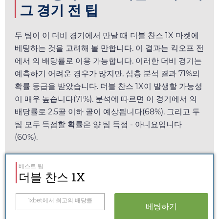
그 경기 전 팁
두 팀이 이 더비 경기에서 만날 때 더블 찬스 1X 마켓에
베팅하는 것을 고려해 볼 만합니다. 이 결과는 킥오프 전
에서
의 배당률로 이용 가능합니다. 이러한 더비 경기는
예측하기 어려운 경우가 많지만, 심층 분석 결과 71%의
확률 등급을 받았습니다. 더블 찬스 1X이 발생할 가능성
이 매우 높습니다(71%). 분석에 따르면 이 경기에서
의
배당률로 2.5골 이하 골이 예상됩니다(68%). 그리고 두
팀 모두 득점할 확률은 양 팀 득점 - 아니요입니다
(60%).
베스트 팁
더블 찬스 1X
1xbet
에서 최고의 배당률
베팅하기