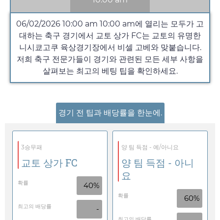
06/02/2026 10:00 am
10:00 am
에 열리는 모두가 고
대하는 축구 경기에서 교토 상가 FC는 교토의 유명한
니시쿄고쿠 육상경기장에서 비셀 고베와 맞붙습니다.
저희 축구 전문가들이 경기와 관련된 모든 세부 사항을
살펴보는 최고의 베팅 팁을 확인하세요.
경기 전 팁과 배당률을 한눈에.
3승무패
양 팀 득점 - 예/아니요
교토 상가 FC
양 팀 득점 - 아니
요
확률
40%
확률
60%
최고의 배당률
-
최고의 배당률