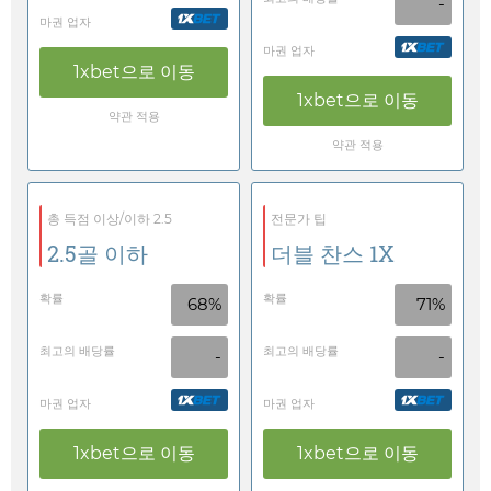
-
마권 업자
마권 업자
1xbet
으로 이동
1xbet
으로 이동
약관 적용
약관 적용
총 득점 이상/이하 2.5
전문가 팁
2.5골 이하
더블 찬스 1X
확률
확률
68%
71%
최고의 배당률
최고의 배당률
-
-
마권 업자
마권 업자
1xbet
으로 이동
1xbet
으로 이동