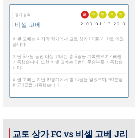
패
무
무
무
무
경기 성적
비셀 고베
2 - 0
0 - 0
1 - 1
2 - 2
0 - 0
비셀 고베는 마지막 경기에서 교토 상가 FC를 2 - 0로 이겼
습니다.
지난 6개월 동안 비셀 고베은 총 6승을 기록했으며 4패를
기록했습니다. 또한 비셀 고베는 6번의 무승부를 기록했습
니다.
비셀 고베는 지난 10경기에서 총 10골을 넣었으며, 90분당
평균 1골을 기록했습니다.
교토 상가 FC vs 비셀 고베 J리