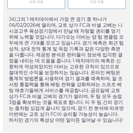
약관 적용
약관 적용
J리그의 1 매치데이에서 가장 큰 경기 중 하나가
06/02/2026
에 열리며, 교토 상가 FC과 비셀 고베는 니
시쿄고쿠 육상경기장에서 만날 때 자랑할 권리를 얻기
위해 노력할 것입니다. 다가오는 더비는 양 팀 팬클럽 모
두에게 큰 기대를 모으고 있습니다. 경기 예측은 최근 팀
성적, 상대 전적 통계 및 득점 기록과 같은 다양한 측면
을 다룹니다. 제공된 분석은 펀터들이 정보에 입각한 결
정을 내리는 데 도움을 줍니다. 1 매치데이의 예측은 신
중하게 작성되었지만 더비는 고유한 규칙이 있으므로
절대적인 수익을 보장하지는 않습니다. 온라인 베팅은
통계적 방법론을 사용하여 경기 결과를 예측하며, 잘 조
사된 통찰력을 통해 베팅 전략을 강화하려는 스포츠 베
팅 애호가들에게 서비스를 제공합니다.
금요일
에 교토
상가 FC과 비셀 고베의 경기가 열리며, 두 팀 모두 승점
3점을 확보하는 것을 목표로 합니다. 이 두 팀 간의 경기
는 좀처럼 싱겁게 끝나지 않으며, 경기 전 분석에 따르면
이번에는 교토 상가 FC이 승리할 가능성이 높습니다.
하지만 경기의 특성상 어떤 일이든 일어날 수 있습니다!