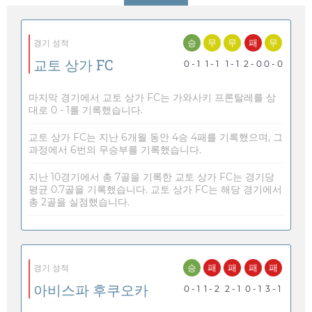
승
무
무
패
무
경기 성적
교토 상가 FC
0 - 1
1 - 1
1 - 1
2 - 0
0 - 0
마지막 경기에서 교토 상가 FC는 가와사키 프론탈레를 상
대로 0 - 1를 기록했습니다.
교토 상가 FC는 지난 6개월 동안 4승 4패를 기록했으며, 그
과정에서 6번의 무승부를 기록했습니다.
지난 10경기에서 총 7골을 기록한 교토 상가 FC는 경기당
평균 0.7골을 기록했습니다. 교토 상가 FC는 해당 경기에서
총 2골을 실점했습니다.
승
패
패
패
패
경기 성적
아비스파 후쿠오카
0 - 1
1 - 2
2 - 1
0 - 1
3 - 1