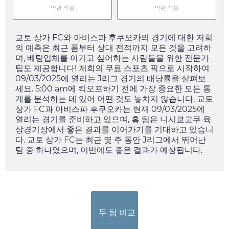
약관 적용
약관 적용
교토 상가 FC와 아비스파 후쿠오카의 경기에 대한 저희
의 예측은 최근 폼부터 상대 전적까지 모든 것을 고려하
며, 베팅업체를 이기고 싶어하는 사람들을 위한 전문가
팁도 제공합니다! 저희의 무료 스포츠 픽으로 시작하여
09/03/2025
에 열리는 J리그 경기의 배당률을 살펴보
세요.
5:00 am
에 킥오프하기 전에 가장 중요한 모든 통
계를 분석하는 데 있어 어떤 것도 놓치지 않습니다. 교토
상가 FC과 아비스파 후쿠오카는 현재
09/03/2025
에
열리는 경기를 준비하고 있으며, 홈 팀은 니시쿄고쿠 육
상경기장에서 좋은 결과를 이어가기를 기대하고 있습니
다. 교토 상가 FC는 최근 몇 주 동안 J리그에서 뛰어난
팀 중 하나였으며, 이번에도 좋은 결과가 예상됩니다.
두 팀 비교