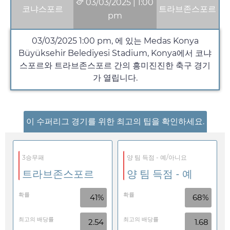
03/03/2025
|
1:00
코냐스포르
트라브존스포르
pm
03/03/2025
1:00 pm
, 에 있는 Medas Konya
Büyüksehir Belediyesi Stadium, Konya에서 코냐
스포르와 트라브존스포르 간의 흥미진진한 축구 경기
가 열립니다.
이 수퍼리그 경기를 위한 최고의 팁을 확인하세요.
3승무패
양 팀 득점 - 예/아니요
트라브존스포르
양 팀 득점 - 예
확률
확률
41%
68%
최고의 배당률
최고의 배당률
2.54
1.68