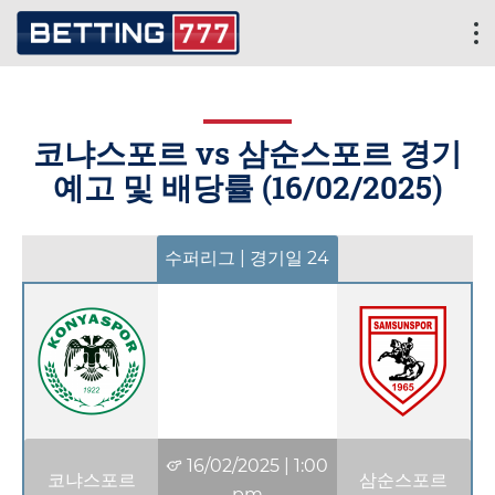
코냐스포르 vs 삼순스포르 경기
예고 및 배당률 (
16/02/2025
)
수퍼리그 | 경기일 24
16/02/2025
|
1:00
코냐스포르
삼순스포르
pm