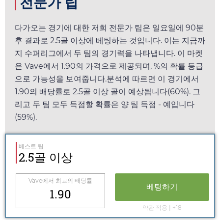
전문가 팁
다가오는 경기에 대한 저희 전문가 팁은
일요일
에 90분
후 결과로 2.5골 이상에 베팅하는 것입니다. 이는 지금까
지 수퍼리그에서 두 팀의 경기력을 나타냅니다. 이 마켓
은
Vave
에서
1.90
의 가격으로 제공되며, %의 확률 등급
으로 가능성을 보여줍니다.분석에 따르면 이 경기에서
1.90
의 배당률로 2.5골 이상 골이 예상됩니다(60%). 그
리고 두 팀 모두 득점할 확률은 양 팀 득점 - 예입니다
(59%).
베스트 팁
2.5골 이상
Vave
에서 최고의 배당률
베팅하기
1.90
약관 적용 | +18