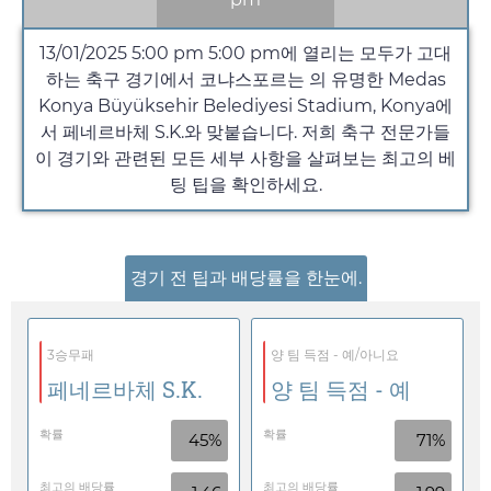
13/01/2025 5:00 pm
5:00 pm
에 열리는 모두가 고대
하는 축구 경기에서 코냐스포르는 의 유명한 Medas
Konya Büyüksehir Belediyesi Stadium, Konya에
서 페네르바체 S.K.와 맞붙습니다. 저희 축구 전문가들
이 경기와 관련된 모든 세부 사항을 살펴보는 최고의 베
팅 팁을 확인하세요.
경기 전 팁과 배당률을 한눈에.
3승무패
양 팀 득점 - 예/아니요
페네르바체 S.K.
양 팀 득점 - 예
확률
확률
45%
71%
최고의 배당률
최고의 배당률