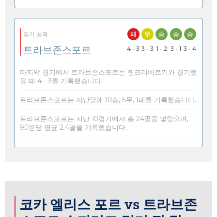
패
무
승
승
승
경기 성적
트라브존스포르
4 - 3
3 - 3
1 - 2
3 - 1
3 - 4
마지막 경기에서 트라브존스포르는 젠크러비르기와 경기했
을 때 4 - 3를 기록했습니다.
트라브존스포르는 지난달에 10승, 5무, 1패를 기록했습니다.
트라브존스포르는 지난 10경기에서 총 24골을 넣었으며,
90분당 평균 2.4골을 기록했습니다.
코카 엘리스 포르 vs 트라브존