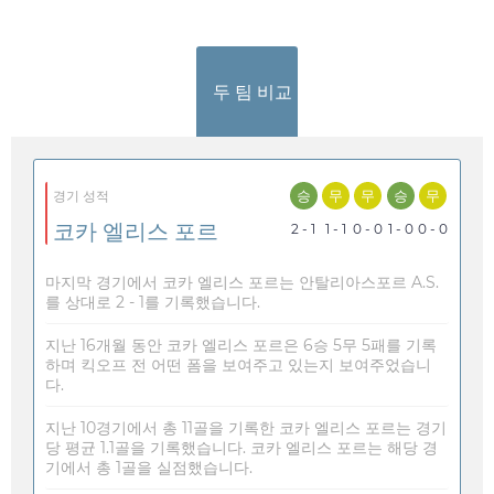
두 팀 비교
승
무
무
승
무
경기 성적
코카 엘리스 포르
2 - 1
1 - 1
0 - 0
1 - 0
0 - 0
마지막 경기에서 코카 엘리스 포르는 안탈리아스포르 A.S.
를 상대로 2 - 1를 기록했습니다.
지난 16개월 동안 코카 엘리스 포르은 6승 5무 5패를 기록
하며 킥오프 전 어떤 폼을 보여주고 있는지 보여주었습니
다.
지난 10경기에서 총 11골을 기록한 코카 엘리스 포르는 경기
당 평균 1.1골을 기록했습니다. 코카 엘리스 포르는 해당 경
기에서 총 1골을 실점했습니다.