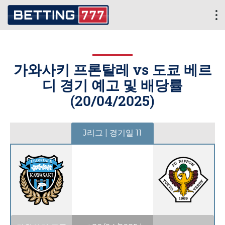
가와사키 프론탈레 vs 도쿄 베르
디 경기 예고 및 배당률
(
20/04/2025
)
J리그 | 경기일 11