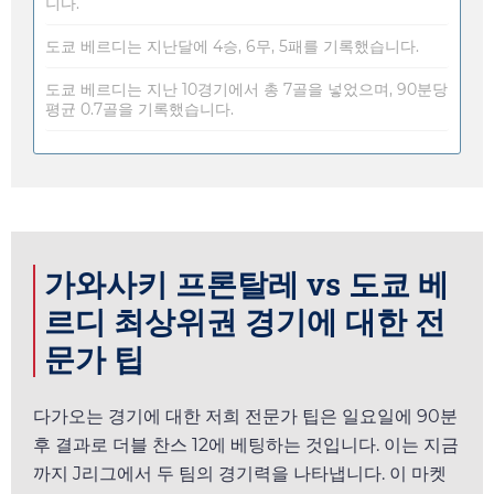
니다.
도쿄 베르디는 지난달에 4승, 6무, 5패를 기록했습니다.
도쿄 베르디는 지난 10경기에서 총 7골을 넣었으며, 90분당
평균 0.7골을 기록했습니다.
가와사키 프론탈레 vs 도쿄 베
르디 최상위권 경기에 대한 전
문가 팁
다가오는 경기에 대한 저희 전문가 팁은
일요일
에 90분
후 결과로 더블 찬스 12에 베팅하는 것입니다. 이는 지금
까지 J리그에서 두 팀의 경기력을 나타냅니다. 이 마켓