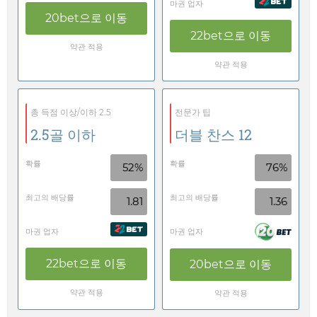
마권 업자
20bet
으로 이동
22bet
으로 이동
약관 적용
약관 적용
총 득점 이상/이하 2.5
전문가 팁
2.5골 이하
더블 찬스 12
확률
확률
52%
76%
최고의 배당률
최고의 배당률
1.81
1.36
마권 업자
마권 업자
22bet
으로 이동
20bet
으로 이동
약관 적용
약관 적용