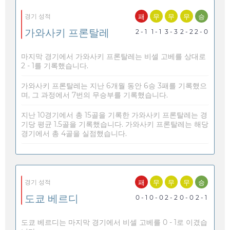
패
무
무
무
승
경기 성적
가와사키 프론탈레
2 - 1
1 - 1
3 - 3
2 - 2
2 - 0
마지막 경기에서 가와사키 프론탈레는 비셀 고베를 상대로
2 - 1를 기록했습니다.
가와사키 프론탈레는 지난 6개월 동안 6승 3패를 기록했으
며, 그 과정에서 7번의 무승부를 기록했습니다.
지난 10경기에서 총 15골을 기록한 가와사키 프론탈레는 경
기당 평균 1.5골을 기록했습니다. 가와사키 프론탈레는 해당
경기에서 총 4골을 실점했습니다.
패
무
무
무
승
경기 성적
도쿄 베르디
0 - 1
0 - 0
2 - 2
0 - 0
2 - 1
도쿄 베르디는 마지막 경기에서 비셀 고베를 0 - 1로 이겼습