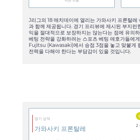
약관 적용
J리그의 18 매치데이에 열리는 가와사키 프론탈레 v
과 함께 제공됩니다. 경기 프리뷰에 제시된 부지런
익을 절대적으로 보장하지는 않는다는 점에 유의하는
베팅 전략을 강화하려는 스포츠 베팅 애호가들에게
Fujitsu (Kawasaki)에서 승점 3점을 놓고
전력을 다해야 한다는 부담감이 있을 것입니다.
경기 성적
2 
가와사키 프론탈레