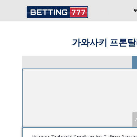
가와사키 프론탈레