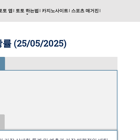
토토 앱
토토 하는법
카지노사이트
스포츠 매거진
률 (
25/05/2025
)