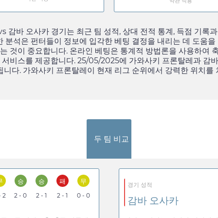
약관 적용
s 감바 오사카 경기는 최근 팀 성적, 상대 전적 통계, 득점 기록
한 분석은 펀터들이 정보에 입각한 베팅 결정을 내리는 데 도움을
 것이 중요합니다. 온라인 베팅은 통계적 방법론을 사용하여 축
 서비스를 제공합니다.
25/05/2025
에 가와사키 프론탈레과 감바 오사
 맞붙게 됩니다. 가와사키 프론탈레이 현재 리그 순위에서 강력한 위치
두 팀 비교
무
승
승
패
무
경기 성적
- 2
2 - 0
2 - 1
2 - 1
0 - 0
감바 오사카