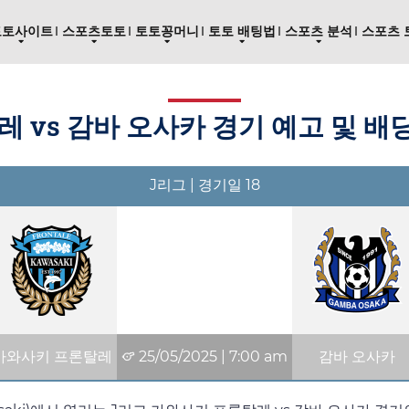
토토사이트
스포츠토토
토토꽁머니
토토 배팅법
스포츠 분석
스포츠 
 vs 감바 오사카 경기 예고 및 배당
J리그 | 경기일 18
가와사키 프론탈레
25/05/2025
|
7:00 am
감바 오사카