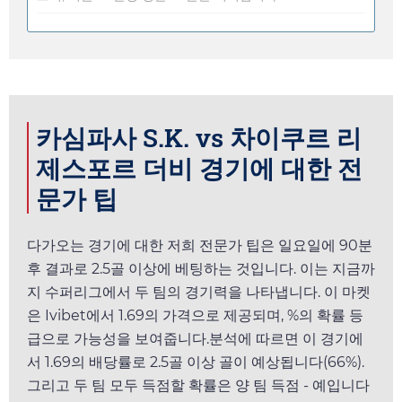
카심파사 S.K. vs 차이쿠르 리
제스포르 더비 경기에 대한 전
문가 팁
다가오는 경기에 대한 저희 전문가 팁은
일요일
에 90분
후 결과로 2.5골 이상에 베팅하는 것입니다. 이는 지금까
지 수퍼리그에서 두 팀의 경기력을 나타냅니다. 이 마켓
은
Ivibet
에서
1.69
의 가격으로 제공되며, %의 확률 등
급으로 가능성을 보여줍니다.분석에 따르면 이 경기에
서
1.69
의 배당률로 2.5골 이상 골이 예상됩니다(66%).
그리고 두 팀 모두 득점할 확률은 양 팀 득점 - 예입니다