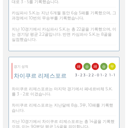
대로 3 - 5를 기록했습니다.
카심파사 S.K.는 지난 6개월 동안 6승 5패를 기록했으며, 그
과정에서 10번의 무승부를 기록했습니다.
지난 10경기에서 카심파사 S.K.는 총 22골을 기록했으며, 이
는 경기당 평균 2.2골입니다. 반면 카심파사 S.K.는 8골을
실점했습니다.
패
승
패
승
무
경기 성적
차이쿠르 리제스포르
3 - 2
3 - 2
2 - 0
1 - 2
1 - 1
차이쿠르 리제스포르는 마지막 경기에서 페네르바체 S.K.
를 3 - 2로 이겼습니다.
차이쿠르 리제스포르는 지난달에 8승, 3무, 10패를 기록했
습니다.
지난 10경기에서 차이쿠르 리제스포르는 총 14골을 기록했
으며, 이는 90분당 평균 1.4골을 의미합니다.