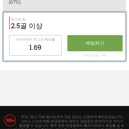
(67%).
베스트 팁
2.5골 이상
Ivibet
에서 최고의 배당률
베팅하기
1.69
약관 적용 | +18
주의 / 참고 저희 웹사이트의 모든 정보는 신중하게 확인되었습니다.
그러나 스포츠 베팅 제공업체의 제안이 끊임없이 변경되므로 차이가
발생할 수 있습니다. 특히 관련 제공업체의 웹사이트에서 배당률 및 보