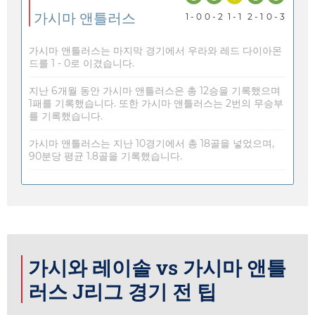
가시마 앤틀러스
1 - 0
0 - 2
1 - 1
2 - 1
0 - 3
가시마 앤틀러스는 마지막 경기에서 우라와 레드 다이아몬
드를 1 - 0로 이겼습니다.
지난 6개월 동안 가시마 앤틀러스은 총 12승을 기록했으며
1패를 기록했습니다. 또한 가시마 앤틀러스는 2번의 무승부
를 기록했습니다.
가시마 앤틀러스는 지난 10경기에서 총 18골을 넣었으며,
90분당 평균 1.8골을 기록했습니다.
가시와 레이솔 vs 가시마 앤틀
러스 J리그 경기 전 팁