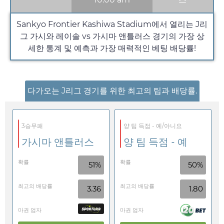
Sankyo Frontier Kashiwa Stadium에서 열리는 J리
그 가시와 레이솔 vs 가시마 앤틀러스 경기의 가장 상
세한 통계 및 예측과 가장 매력적인 베팅 배당률!
다가오는 J리그 경기를 위한 최고의 팁과 배당률.
3승무패
양 팀 득점 - 예/아니요
가시마 앤틀러스
양 팀 득점 - 예
확률
확률
51%
50%
최고의 배당률
최고의 배당률
3.36
1.80
마권 업자
마권 업자