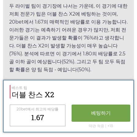
두 라이벌 팀이 경기장에 나서는 가운데, 이 경기에 대한
저희 전문가 팁은 더블 찬스 X2에 베팅하는 것이며,
20bet
에서
1.67
의 매력적인 배당률로 이용 가능합니다.
이러한 경기는 예측하기 어려운 경우가 많지만, 저희 전
문가들은 이 결과가 발생할 확률이 76%라고 생각합니
다. 더블 찬스 X2이 발생할 가능성이 매우 높습니다
(76%). 분석에 따르면 이 경기에서
1.80
의 배당률로 2.5
골 이하 골이 예상됩니다(52%). 그리고 두 팀 모두 득점
할 확률은 양 팀 득점 - 예입니다(50%).
베스트 팁
더블 찬스 X2
20bet
에서 최고의 배당률
베팅하기
1.67
약관 적용 | +18