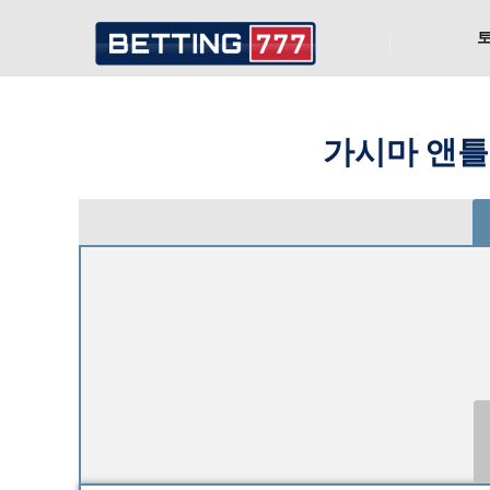
가시마 앤틀러