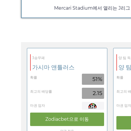
Mercari Stadium에서 열리는 
3승무패
양 팀 득
가시마 앤틀러스
양 팀
확률
확률
51%
최고의 배당률
최고의 
2.15
마권 업자
마권 업
Zodiacbet
으로 이동