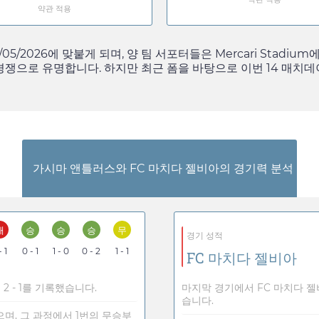
약관 적용
/05/2026
에 맞붙게 되며, 양 팀 서포터들은 Mercari Stadi
경쟁으로 유명합니다. 하지만 최근 폼을 바탕으로 이번 14 매치
가시마 앤틀러스와 FC 마치다 젤비아의 경기력 분석
패
승
승
승
무
경기 성적
- 1
0 - 1
1 - 0
0 - 2
1 - 1
FC 마치다 젤비아
 - 1를 기록했습니다.
마지막 경기에서 FC 마치다 젤비아
습니다.
으며, 그 과정에서 1번의 무승부