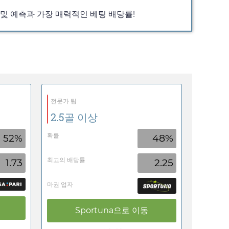
계 및 예측과 가장 매력적인 베팅 배당률!
전문가 팁
2.5골 이상
확률
52%
48%
최고의 배당률
1.73
2.25
마권 업자
Sportuna
으로 이동