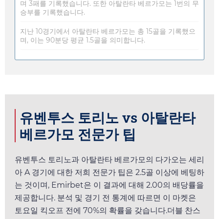
며 3패를 기록했습니다. 또한 아탈란타 베르가모는 1번의 무
승부를 기록했습니다.
지난 10경기에서 아탈란타 베르가모는 총 15골을 기록했으
며, 이는 90분당 평균 1.5골을 의미합니다.
유벤투스 토리노 vs 아탈란타
베르가모 전문가 팁
유벤투스 토리노과 아탈란타 베르가모의 다가오는 세리
아 A 경기에 대한 저희 전문가 팁은 2.5골 이상에 베팅하
는 것이며,
Emirbet
은 이 결과에 대해
2.00
의 배당률을
제공합니다. 분석 및 경기 전 통계에 따르면 이 마켓은
토요일
킥오프 전에 70%의 확률을 갖습니다.더블 찬스