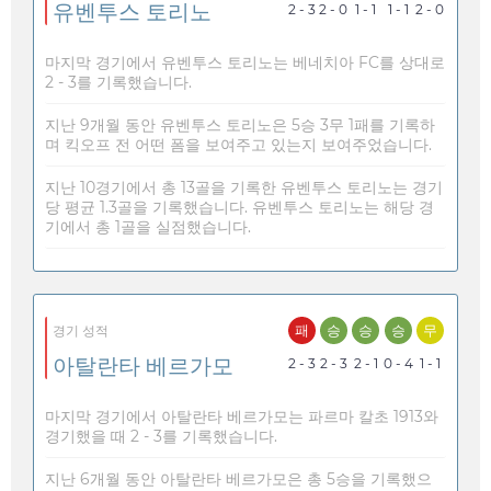
유벤투스 토리노
2 - 3
2 - 0
1 - 1
1 - 1
2 - 0
마지막 경기에서 유벤투스 토리노는 베네치아 FC를 상대로
2 - 3를 기록했습니다.
지난 9개월 동안 유벤투스 토리노은 5승 3무 1패를 기록하
며 킥오프 전 어떤 폼을 보여주고 있는지 보여주었습니다.
지난 10경기에서 총 13골을 기록한 유벤투스 토리노는 경기
당 평균 1.3골을 기록했습니다. 유벤투스 토리노는 해당 경
기에서 총 1골을 실점했습니다.
패
승
승
승
무
경기 성적
아탈란타 베르가모
2 - 3
2 - 3
2 - 1
0 - 4
1 - 1
마지막 경기에서 아탈란타 베르가모는 파르마 칼초 1913와
경기했을 때 2 - 3를 기록했습니다.
지난 6개월 동안 아탈란타 베르가모은 총 5승을 기록했으