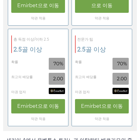
Emirbet
으로 이동
으로 이동
약관 적용
약관 적용
총 득점 이상/이하 2.5
전문가 팁
2.5골 이상
2.5골 이상
확률
확률
70%
70%
최고의 배당률
최고의 배당률
2.00
2.00
마권 업자
마권 업자
Emirbet
으로 이동
Emirbet
으로 이동
약관 적용
약관 적용