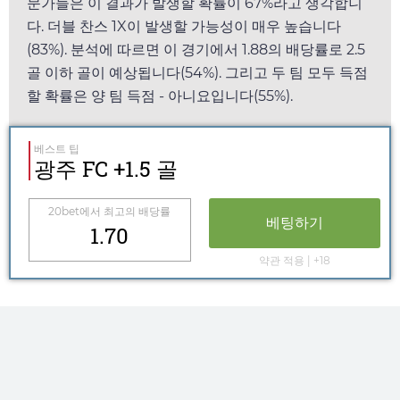
문가들은 이 결과가 발생할 확률이 67%라고 생각합니
다. 더블 찬스 1X이 발생할 가능성이 매우 높습니다
(83%). 분석에 따르면 이 경기에서
1.88
의 배당률로 2.5
골 이하 골이 예상됩니다(54%). 그리고 두 팀 모두 득점
할 확률은 양 팀 득점 - 아니요입니다(55%).
베스트 팁
광주 FC +1.5 골
20bet
에서 최고의 배당률
베팅하기
1.70
약관 적용 | +18