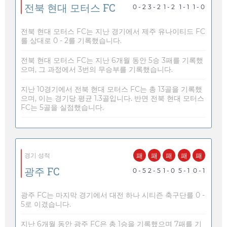
전북 현대 모터스 FC
0 - 2
3 - 2
1 - 2
1 - 1
1 - 0
전북 현대 모터스 FC는 지난 경기에서 제주 유나이티드 FC
를 상대로 0 - 2를 기록했습니다.
전북 현대 모터스 FC는 지난 6개월 동안 5승 3패를 기록했
으며, 그 과정에서 3번의 무승부를 기록했습니다.
지난 10경기에서 전북 현대 모터스 FC는 총 13골을 기록했
으며, 이는 경기당 평균 1.3골입니다. 반면 전북 현대 모터스
FC는 5골을 실점했습니다.
패
패
패
패
패
경기 성적
광주 FC
0 - 5
2 - 5
1 - 0
5 - 1
0 - 1
광주 FC는 마지막 경기에서 대전 하나 시티즌 축구단를 0 -
5로 이겼습니다.
지난 6개월 동안 광주 FC은 총 1승을 기록했으며 7패를 기