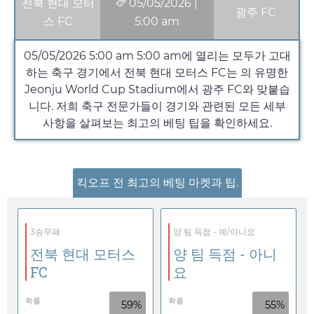
전북 현대 모터
05/05/2026
|
광주 FC
스 FC
5:00 am
05/05/2026 5:00 am
5:00 am
에 열리는 모두가 고대
하는 축구 경기에서 전북 현대 모터스 FC는 의 유명한
Jeonju World Cup Stadium에서 광주 FC와 맞붙습
니다. 저희 축구 전문가들이 경기와 관련된 모든 세부
사항을 살펴보는 최고의 베팅 팁을 확인하세요.
킥오프 전 최고의 베팅 마켓과 팁.
3승무패
양 팀 득점 - 예/아니요
전북 현대 모터스
양 팀 득점 - 아니
FC
요
확률
확률
59%
55%