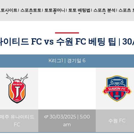
토토사이트
스포츠토토
토토꽁머니
토토 배팅법
스포츠 분석
스포츠 
이티드 FC vs 수원 FC 베팅 팁 |
30
K리그1 | 경기일 6
제주 유나이티드
30/03/2025
|
5:00
수원 FC
FC
am