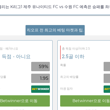
열리는 K리그1 제주 유나이티드 FC vs 수원 FC 예측은 승패를 
킥오프 전 최고의 베팅 마켓과 팁.
점 - 예/아니요
총 득점 이상/이하 2.5
 득점 - 아니요
2.5골 이하
확률
59%
배당률
최고의 배당률
1.95
자
마권 업자
Betwinner
으로 이동
Betwinner
으로 이동