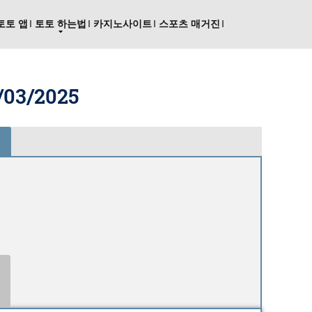
토토 앱
토토 하는법
카지노사이트
스포츠 매거진
/03/2025