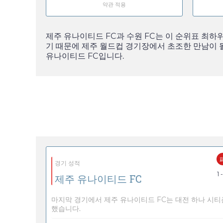
약관 적용
제주 유나이티드 FC과 수원 FC는 이 순위표 최하
기 때문에 제주 월드컵 경기장에서 초조한 만남이 될
유나이티드 FC입니다.
경기 성적
1 
제주 유나이티드 FC
마지막 경기에서 제주 유나이티드 FC는 대전 하나 시티즌 
했습니다.