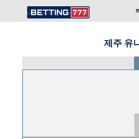
제주 유나