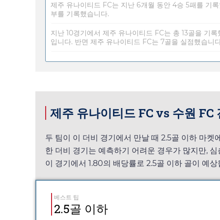
제주 유나이티드 FC는 지난 6개월 동안 4승 5패를 기록
부를 기록했습니다.
지난 10경기에서 제주 유나이티드 FC는 총 13골을 기록했
입니다. 반면 제주 유나이티드 FC는 7골을 실점했습니다
제주 유나이티드 FC vs 수원 FC
두 팀이 이 더비 경기에서 만날 때 2.5골 이하 마
한 더비 경기는 예측하기 어려운 경우가 많지만, 심층
이 경기에서
1.80
의 배당률로 2.5골 이하 골이 예상됩
베스트 팁
2.5골 이하