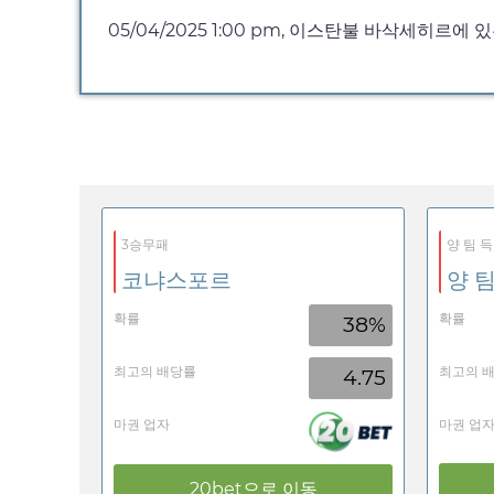
05/04/2025
1:00 pm
, 이스탄불 바삭세히르에 
3승무패
양 팀 득
코냐스포르
양 팀
확률
확률
38%
최고의 배당률
최고의 
4.75
마권 업자
마권 업
20bet
으로 이동