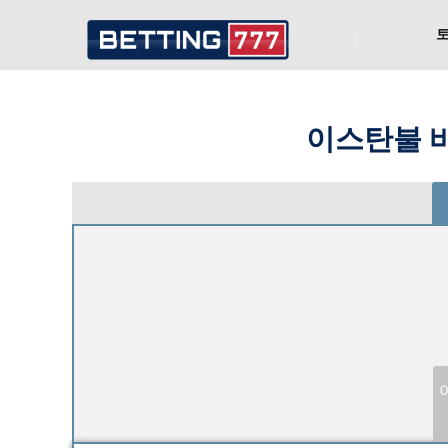
이스탄불 바