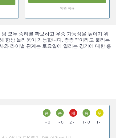
약관 적용
팀 모두 승리를 확보하고 우승 가능성을 높이기 위
 항상 놀라움이 가능합니다. 종종 ""이라고 불리는
역사와 라이벌 관계는
토요일
에 열리는 경기에 대한 흥
승
승
패
승
무
1 - 0
1 - 0
2 - 1
1 - 0
1 - 1