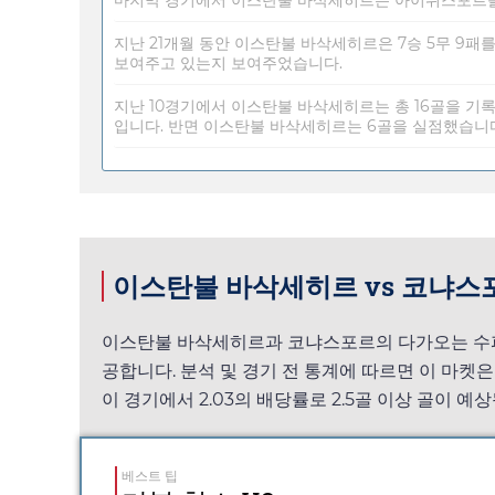
마지막 경기에서 이스탄불 바삭세히르는 아이위스포르를 상
지난 21개월 동안 이스탄불 바삭세히르은 7승 5무 9패
보여주고 있는지 보여주었습니다.
지난 10경기에서 이스탄불 바삭세히르는 총 16골을 기록했
입니다. 반면 이스탄불 바삭세히르는 6골을 실점했습니
이스탄불 바삭세히르 vs 코냐스
이스탄불 바삭세히르과 코냐스포르의 다가오는 수퍼리
공합니다. 분석 및 경기 전 통계에 따르면 이 마켓
이 경기에서
2.03
의 배당률로 2.5골 이상 골이 예상됩
베스트 팁