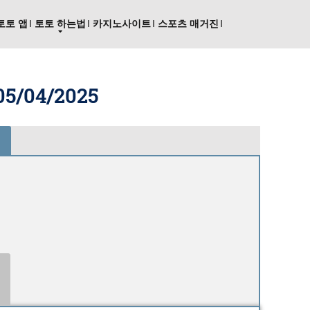
토토 앱
토토 하는법
카지노사이트
스포츠 매거진
05/04/2025