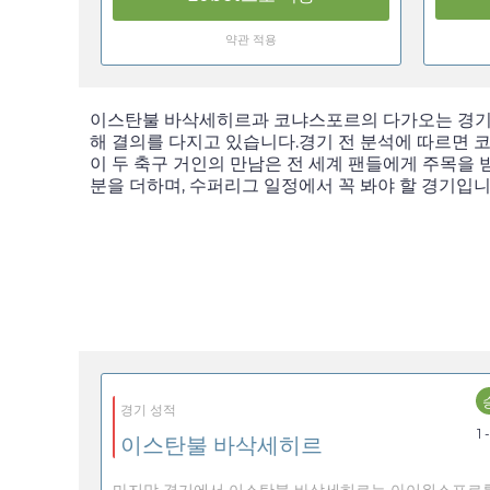
약관 적용
이스탄불 바삭세히르과 코냐스포르의 다가오는 경기는
해 결의를 다지고 있습니다.경기 전 분석에 따르면 
이 두 축구 거인의 만남은 전 세계 팬들에게 주목을
분을 더하며, 수퍼리그 일정에서 꼭 봐야 할 경기입니
경기 성적
1 
이스탄불 바삭세히르