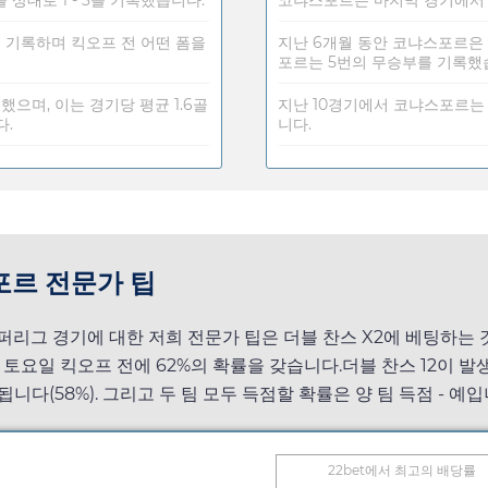
대로 1 - 3를 기록했습니다.
코냐스포르는 마지막 경기에서 가지
를 기록하며 킥오프 전 어떤 폼을
지난 6개월 동안 코냐스포르은 
포르는 5번의 무승부를 기록했
으며, 이는 경기당 평균 1.6골
지난 10경기에서 코냐스포르는 총
다.
니다.
포르 전문가 팁
그 경기에 대한 저희 전문가 팁은 더블 찬스 X2에 베팅하는 
은
토요일
킥오프 전에 62%의 확률을 갖습니다.더블 찬스 12이 발
니다(58%). 그리고 두 팀 모두 득점할 확률은 양 팀 득점 - 예입니
22bet
에서 최고의 배당률