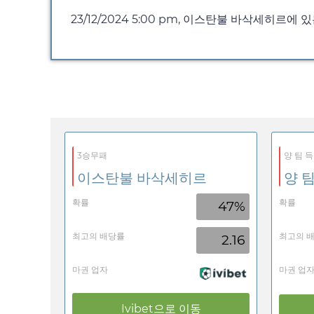
23/12/2024
5:00 pm
, 이스탄불 바삭세히르에 있
3승무패
양 팀 득
이스탄불 바삭세히르
양 팀
확률
확률
47%
최고의 배당률
최고의 
2.16
마권 업자
마권 업
Ivibet
으로 이동