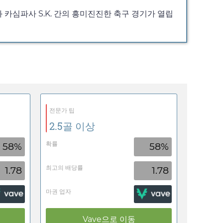
카심파사 S.K. 간의 흥미진진한 축구 경기가 열립
전문가 팁
2.5골 이상
확률
58%
58%
최고의 배당률
1.78
1.78
마권 업자
Vave
으로 이동