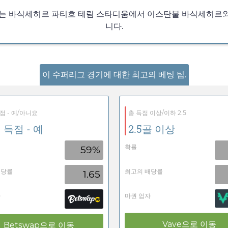
는 바삭세히르 파티흐 테림 스타디움에서 이스탄불 바삭세히르와 
니다.
이 수퍼리그 경기에 대한 최고의 베팅 팁.
점 - 예/아니요
총 득점 이상/이하 2.5
 득점 - 예
2.5골 이상
확률
59%
배당률
최고의 배당률
1.65
자
마권 업자
Vave
으로 이동
Betswap
으로 이동