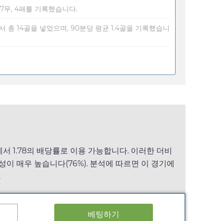
 7무, 4패를 기록했습니다.
서 총 14골을 넣었으며, 90분당 평균 1.4골을 기록했습니
에서
1.78
의 배당률로 이용 가능합니다. 이러한 더비
성이 매우 높습니다(76%). 분석에 따르면 이 경기에
.
베팅하기