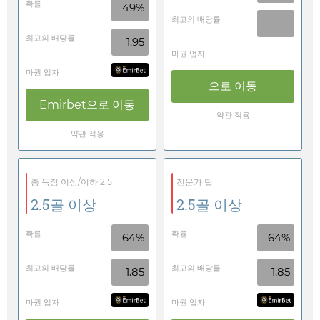
확률
49%
최고의 배당률
-
최고의 배당률
1.95
마권 업자
마권 업자
으로 이동
Emirbet
으로 이동
약관 적용
약관 적용
총 득점 이상/이하 2.5
전문가 팁
2.5골 이상
2.5골 이상
확률
확률
64%
64%
최고의 배당률
최고의 배당률
1.85
1.85
마권 업자
마권 업자