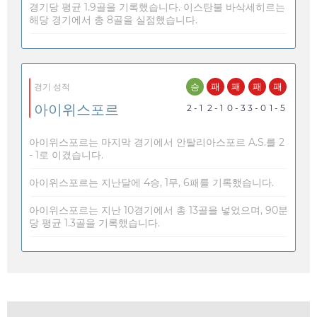
경기당 평균 1.9골을 기록했습니다. 이스탄불 바삭세히르는
해당 경기에서 총 8골을 실점했습니다.
승
패
패
패
패
경기 성적
아이위스포르
2 - 1
2 - 1
0 - 3
3 - 0
1 - 5
아이위스포르는 마지막 경기에서 안탈리아스포르 A.S.를 2
- 1로 이겼습니다.
아이위스포르는 지난달에 4승, 1무, 6패를 기록했습니다.
아이위스포르는 지난 10경기에서 총 13골을 넣었으며, 90분
당 평균 1.3골을 기록했습니다.