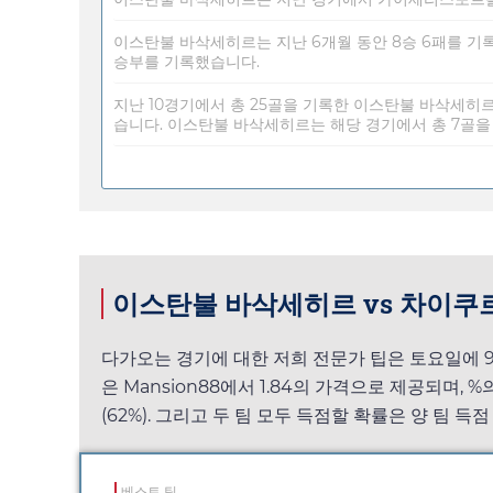
이스탄불 바삭세히르는 지난 6개월 동안 8승 6패를 기록
승부를 기록했습니다.
지난 10경기에서 총 25골을 기록한 이스탄불 바삭세히르
습니다. 이스탄불 바삭세히르는 해당 경기에서 총 7골을
이스탄불 바삭세히르 vs 차이쿠
다가오는 경기에 대한 저희 전문가 팁은
토요일
에 
은
Mansion88
에서
1.84
의 가격으로 제공되며, 
(62%). 그리고 두 팀 모두 득점할 확률은 양 팀 득점 
베스트 팁