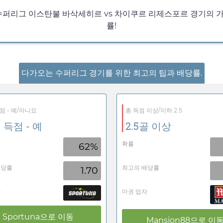
에서 열리는 수퍼리그 이스탄불 바삭세히르 vs 차이쿠르 리제스포르 경기
률!
다가오는 수퍼리그 경기를 위한 최고의 팁과 배당률.
점 - 예/아니요
총 득점 이상/이하 2.5
 득점 - 예
2.5골 이상
확률
62%
배당률
최고의 배당률
1.70
자
마권 업자
Sportuna
으로 이동
Mansion88
으로 이