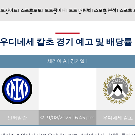
토토사이트
스포츠토토
토토꽁머니
토토 배팅법
스포츠 분석
스포츠 
 우디네세 칼초 경기 예고 및 배당률 
세리아 A | 경기일 1
인터밀란
31/08/2025
|
6:45 pm
우디네세 칼초