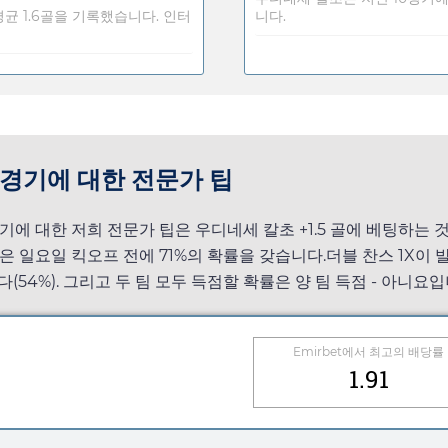
균 1.6골을 기록했습니다. 인터
니다.
 경기에 대한 전문가 팁
에 대한 저희 전문가 팁은 우디네세 칼초 +1.5 골에 베팅하는 
켓은
일요일
킥오프 전에 71%의 확률을 갖습니다.더블 찬스 1X이 
(54%). 그리고 두 팀 모두 득점할 확률은 양 팀 득점 - 아니요입니
Emirbet
에서 최고의 배당률
1.91