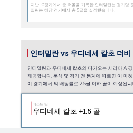
지난 10경기에서 총 16골을 기록한 인터밀란는 경기당 평
밀란는 해당 경기에서 총 5골을 실점했습니다.
인터밀란 vs 우디네세 칼초 더비
인터밀란과 우디네세 칼초의 다가오는 세리아 A 경기
제공합니다. 분석 및 경기 전 통계에 따르면 이 마
이 경기에서
의 배당률로 2.5골 이하 골이 예상됩니다
베스트 팁
우디네세 칼초 +1.5 골