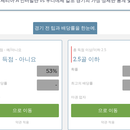
리아 A 인터밀란 vs 우디네세 칼초 경기의 가장 상세한 통계 
경기 전 팁과 배당률을 한눈에.
점 - 예/아니요
총 득점 이상/이하 2.5
 득점 - 아니요
2.5골 이하
확률
53%
배당률
최고의 배당률
-
자
마권 업자
으로 이동
으로 이동
약관 적용
약관 적용