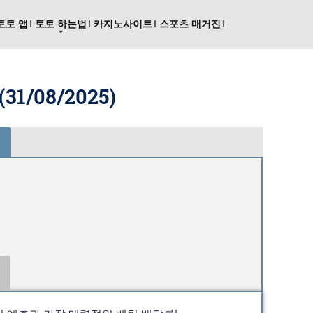
토토 앱
토토 하는법
카지노사이트
스포츠 매거진
(
31/08/2025
)