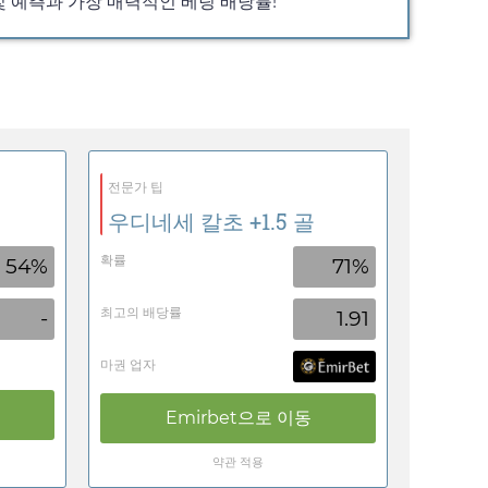
및 예측과 가장 매력적인 베팅 배당률!
전문가 팁
우디네세 칼초 +1.5 골
확률
54%
71%
최고의 배당률
-
1.91
마권 업자
Emirbet
으로 이동
약관 적용