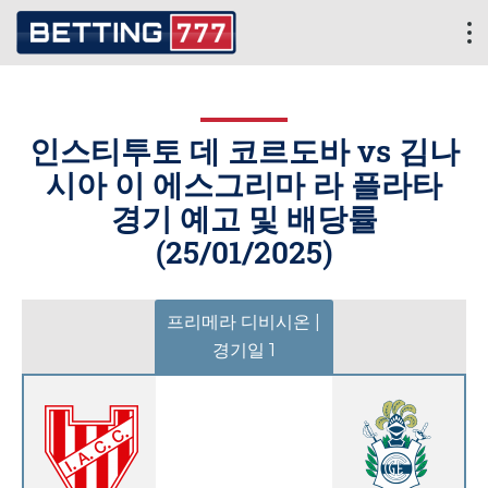
인스티투토 데 코르도바 vs 김나
시아 이 에스그리마 라 플라타
경기 예고 및 배당률
(
25/01/2025
)
프리메라 디비시온 |
경기일 1