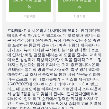
Betwinner
으로 이
Betwinner
으로 이
동
동
약관 적용
약관 적용
프리메라 디비시온의 3 매치데이에 열리는 인디펜디엔
테 리바다비아 vs C.A. 벨그라노 데 코르도바 경기는 최
근 팀 성적, 상대 전적 통계, 득점 기록과 같은 주요 측면
을 포괄하는 통찰력 있는 경기 예측과 함께 제공됩니다.
경기 프리뷰에 제시된 부지런한 분석은 펀터들이 정보
에 입각한 베팅 결정을 내리는 데 도움을 줍니다. 저희의
예측은 성실하게 작성되었지만 수익을 절대적으로 보장
하지는 않는다는 점에 유의하는 것이 중요합니다. 온라
인 베팅은 통계적 방법론을 사용하여 축구 경기 결과를
예측하며, 잘 조사된 통찰력을 통해 베팅 전략을 강화하
려는 스포츠 베팅 애호가들에게 서비스를 제공합니다.
26/07/2025
에 인디펜디엔테 리바다비아과 C.A. 벨그
라노 데 코르도바는 바우티스타 가르간티니 스타디움에
서 승점 3점을 놓고 맞붙게 됩니다. 인디펜디엔테 리바
다비아이 현재 리그 순위에서 강력한 위치를 차지하고
있는 만큼, 멘도사의 홈 팬들 앞에서 승리를 위해 전력을
다해야 한다는 부담감이 있을 것입니다.