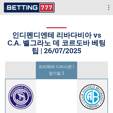
인디펜디엔테 리바다비아 vs
C.A. 벨그라노 데 코르도바 베팅
팁 |
26/07/2025
프리메라 디비시온 |
경기일 3