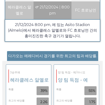
헤라클레스 알
21/12/2024
|
8:00
FC 흐로닝언
멜로
pm
21/12/2024
8:00 pm
, 에 있는 Asito Stadion
(Almelo)에서 헤라클레스 알멜로와 FC 흐로닝언 간의
흥미진진한 축구 경기가 열립니다.
다가오는 에레디비시 경기를 위한 최고의 팁과 배당률.
3승무패
양 팀 득점 - 예/아니요
헤라클레스 알멜로
양 팀 득점 - 예
확률
확률
39%
55%
최고의 배당률
최고의 배당률
2.26
1.75