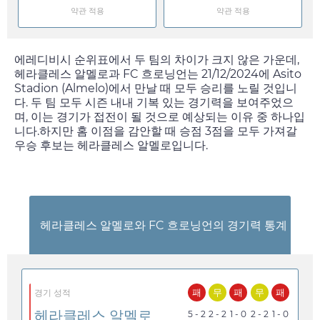
약관 적용
약관 적용
에레디비시 순위표에서 두 팀의 차이가 크지 않은 가운데,
헤라클레스 알멜로과 FC 흐로닝언는
21/12/2024
에 Asito
Stadion (Almelo)에서 만날 때 모두 승리를 노릴 것입니
다. 두 팀 모두 시즌 내내 기복 있는 경기력을 보여주었으
며, 이는 경기가 접전이 될 것으로 예상되는 이유 중 하나입
니다.하지만 홈 이점을 감안할 때 승점 3점을 모두 가져갈
우승 후보는 헤라클레스 알멜로입니다.
헤라클레스 알멜로와 FC 흐로닝언의 경기력 통계
패
무
패
무
패
경기 성적
헤라클레스 알멜로
5 - 2
2 - 2
1 - 0
2 - 2
1 - 0