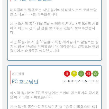
헤라클레스 알멜로는 지난 경기에서 페예노르트 로테르담
를 상대로 5 - 2를 기록했습니다.
지난 16개월 동안 헤라클레스 알멜로은 3승 5무 8패를 기록
하며 킥오프 전 어떤 폼을 보여주고 있는지 보여주었습니
다.
지난 10경기에서 총 14골을 기록한 헤라클레스 알멜로는 경
기당 평균 1.4골을 기록했습니다. 헤라클레스 알멜로는 해당
경기에서 총 9골을 실점했습니다.
패
무
승
패
승
경기 성적
FC 흐로닝언
2 - 0
0 - 0
2 - 0
5 - 0
1 - 0
마지막 경기에서 FC 흐로닝언는 트벤테 엔스헤데와 경기했
을 때 2 - 0를 기록했습니다.
지난 6개월 동안 FC 흐로닝언은 총 4승을 기록했으며 8패