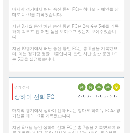
마지막 경기에서 허난 송산 룽먼 FC는 칭다오 서해안를 상
대로 0 - 0를 기록했습니다.
지난 9개월 동안 허난 송산 룽먼 FC은 2승 4무 3패를 기록
하며 킥오프 전 어떤 폼을 보여주고 있는지 보여주었습니
다.
지난 10경기에서 허난 송산 룽먼 FC는 총 11골을 기록했으
며, 이는 경기당 평균 1.1골입니다. 반면 허난 송산 룽먼 FC
는 5골을 실점했습니다.
승
승
승
승
무
경기 성적
상하이 선화 FC
2 - 0
3 - 1
1 - 0
2 - 3
1 - 1
마지막 경기에서 상하이 선화 FC는 칭다오 하이뉴 FC와 경
기했을 때 2 - 0를 기록했습니다.
지난 6개월 동안 상하이 선화 FC은 총 7승을 기록했으며 패
를 기록했습니다. 또한 상하이 선화 FC는 3번의 무승부를