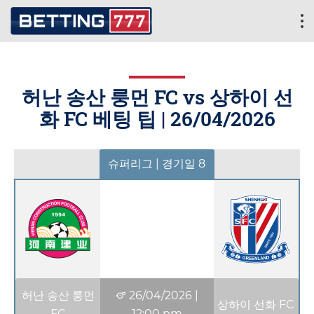
허난 송산 룽먼 FC vs 상하이 선
화 FC 베팅 팁 |
26/04/2026
슈퍼리그 | 경기일 8
허난 송산 룽먼
26/04/2026
|
상하이 선화 FC
FC
12:00 pm