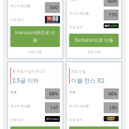
60%
최고의 배당률
3.60
최고의 배당률
1.70
마권 업자
마권 업자
Mansion88
으로 이
동
Betlabel
으로 이동
약관 적용
약관 적용
총 득점 이상/이하 2.5
전문가 팁
2.5골 이하
더블 찬스 X2
확률
확률
68%
66%
최고의 배당률
최고의 배당률
1.47
1.50
마권 업자
마권 업자