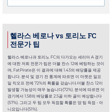
헬라스 베로나 vs 토리노 FC
전문가 팁
헬라스 베로나과 토리노 FC의 다가오는 세리아 A 경기
에 대한 저희 전문가 팁은 더블 찬스 12에 베팅하는 것이
며,
FatPirate
은 이 결과에 대해
1.43
의 배당률을 제공
합니다. 분석 및 경기 전 통계에 따르면 이 마켓은
일요
일
킥오프 전에 72%의 확률을 갖습니다.더블 찬스 12이
발생할 가능성이 매우 높습니다(72%). 분석에 따르면 이
경기에서
1.58
의 배당률로 2.5골 이하 골이 예상됩니다
(57%). 그리고 두 팀 모두 득점할 확률은 양 팀 득점 - 아
니요입니다(51%).