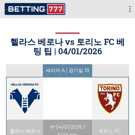
헬라스 베로나 vs 토리노 FC 베
팅 팁 |
04/01/2026
세리아 A | 경기일 18
04/01/2026
|
헬라스 베로나
토리노 FC
5:00 pm