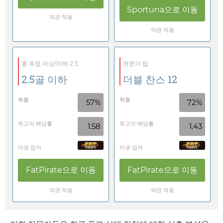
Sportuna
으로 이동
약관 적용
약관 적용
총 득점 이상/이하 2.5
전문가 팁
2.5골 이하
더블 찬스 12
확률
확률
57%
72%
최고의 배당률
최고의 배당률
1.58
1.43
마권 업자
마권 업자
FatPirate
으로 이동
FatPirate
으로 이동
약관 적용
약관 적용