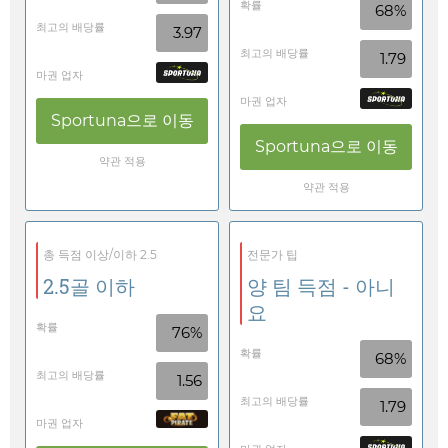
확률
68%
최고의 배당률
3.97
최고의 배당률
1.79
마권 업자
마권 업자
Sportuna
으로 이동
Sportuna
으로 이동
약관 적용
약관 적용
총 득점 이상/이하 2.5
전문가 팁
2.5골 이하
양 팀 득점 - 아니
요
확률
76%
확률
68%
최고의 배당률
1.56
최고의 배당률
1.79
마권 업자