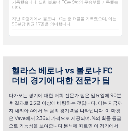
기록했습니다. 또한 볼로냐 FC는 9번의 무승부를 기록했습
니다.
지난 10경기에서 볼로냐 FC는 총 17골을 기록했으며, 이는
90분당 평균 1.7골을 의미합니다.
헬라스 베로나 vs 볼로냐 FC
더비 경기에 대한 전문가 팁
다가오는 경기에 대한 저희 전문가 팁은
일요일
에 90분
후 결과로 2.5골 이상에 베팅하는 것입니다. 이는 지금까
지 세리아 A에서 두 팀의 경기력을 나타냅니다. 이 마켓
은
Vave
에서
2.36
의 가격으로 제공되며, %의 확률 등급
으로 가능성을 보여줍니다.분석에 따르면 이 경기에서