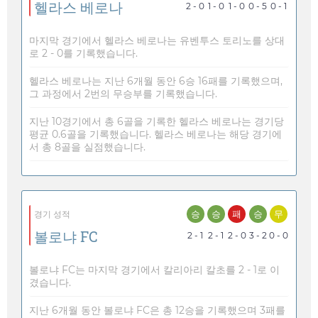
헬라스 베로나
2 - 0
1 - 0
1 - 0
0 - 5
0 - 1
마지막 경기에서 헬라스 베로나는 유벤투스 토리노를 상대
로 2 - 0를 기록했습니다.
헬라스 베로나는 지난 6개월 동안 6승 16패를 기록했으며,
그 과정에서 2번의 무승부를 기록했습니다.
지난 10경기에서 총 6골을 기록한 헬라스 베로나는 경기당
평균 0.6골을 기록했습니다. 헬라스 베로나는 해당 경기에
서 총 8골을 실점했습니다.
승
승
패
승
무
경기 성적
볼로냐 FC
2 - 1
2 - 1
2 - 0
3 - 2
0 - 0
볼로냐 FC는 마지막 경기에서 칼리아리 칼초를 2 - 1로 이
겼습니다.
지난 6개월 동안 볼로냐 FC은 총 12승을 기록했으며 3패를