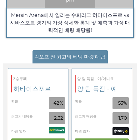
Mersin Arena에서 열리는 수퍼리그 하타이스포르 vs
시바스포르 경기의 가장 상세한 통계 및 예측과 가장 매
력적인 베팅 배당률!
킥오프 전 최고의 베팅 마켓과 팁.
3승무패
양 팀 득점 - 예/아니요
하타이스포르
양 팀 득점 - 예
확률
확률
42%
53%
최고의 배당률
최고의 배당률
2.32
1.70
마권 업자
마권 업자