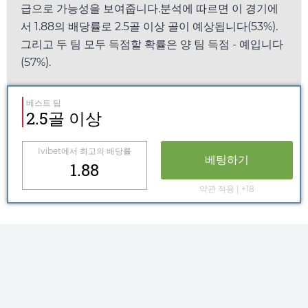
급으로 가능성을 보여줍니다.분석에 따르면 이 경기에
서
1.88
의 배당률로 2.5골 이상 골이 예상됩니다(53%).
그리고 두 팀 모두 득점할 확률은 양 팀 득점 - 예입니다
(57%).
베스트 팁
2.5골 이상
Ivibet
에서 최고의 배당률
베팅하기
1.88
약관 적용 | +18