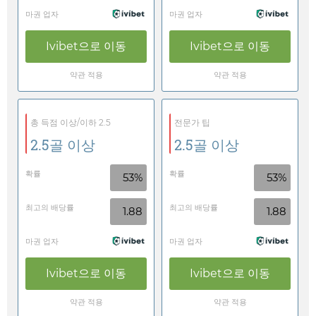
마권 업자
마권 업자
Ivibet
으로 이동
Ivibet
으로 이동
약관 적용
약관 적용
총 득점 이상/이하 2.5
전문가 팁
2.5골 이상
2.5골 이상
확률
확률
53%
53%
최고의 배당률
최고의 배당률
1.88
1.88
마권 업자
마권 업자
Ivibet
으로 이동
Ivibet
으로 이동
약관 적용
약관 적용