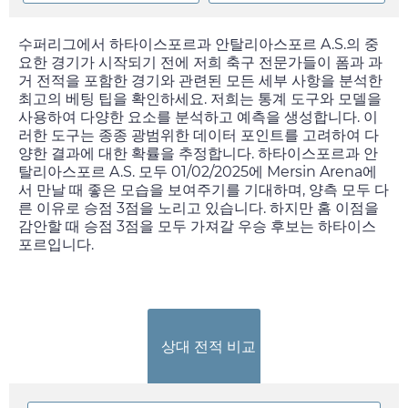
수퍼리그에서 하타이스포르과 안탈리아스포르 A.S.의 중
요한 경기가 시작되기 전에 저희 축구 전문가들이 폼과 과
거 전적을 포함한 경기와 관련된 모든 세부 사항을 분석한
최고의 베팅 팁을 확인하세요. 저희는 통계 도구와 모델을
사용하여 다양한 요소를 분석하고 예측을 생성합니다. 이
러한 도구는 종종 광범위한 데이터 포인트를 고려하여 다
양한 결과에 대한 확률을 추정합니다. 하타이스포르과 안
탈리아스포르 A.S. 모두
01/02/2025
에 Mersin Arena에
서 만날 때 좋은 모습을 보여주기를 기대하며, 양측 모두 다
른 이유로 승점 3점을 노리고 있습니다. 하지만 홈 이점을
감안할 때 승점 3점을 모두 가져갈 우승 후보는 하타이스
포르입니다.
상대 전적 비교