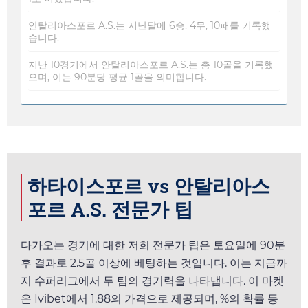
안탈리아스포르 A.S.는 지난달에 6승, 4무, 10패를 기록했
습니다.
지난 10경기에서 안탈리아스포르 A.S.는 총 10골을 기록했
으며, 이는 90분당 평균 1골을 의미합니다.
하타이스포르 vs 안탈리아스
포르 A.S. 전문가 팁
다가오는 경기에 대한 저희 전문가 팁은
토요일
에 90분
후 결과로 2.5골 이상에 베팅하는 것입니다. 이는 지금까
지 수퍼리그에서 두 팀의 경기력을 나타냅니다. 이 마켓
은
Ivibet
에서
1.88
의 가격으로 제공되며, %의 확률 등