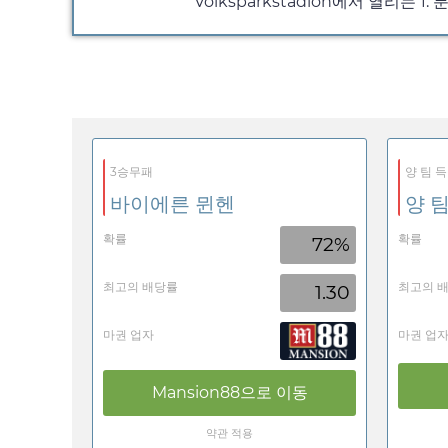
Volksparkstadion에서 열리는
3승무패
양 팀 득
바이에른 뮌헨
양 팀
확률
확률
72%
최고의 배당률
최고의 
1.30
마권 업자
마권 업
Mansion88
으로 이동
약관 적용