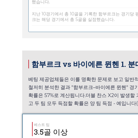
했습니다.
지난 10경기에서 총 10골을 기록한 함부르크는 경기당 
크는 해당 경기에서 총 5골을 실점했습니다.
함부르크 vs 바이에른 뮌헨 1. 
베팅 제공업체들은 이를 명확한 문제로 보고 일반적
철저히 분석한 결과 "함부르크–바이에른 뮌헨" 경기
확률은 57%로 계산됩니다.더블 찬스 X2이 발생할 
고 두 팀 모두 득점할 확률은 양 팀 득점 - 예입니다(6
베스트 팁
3.5골 이상