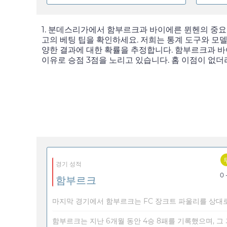
1. 분데스리가에서 함부르크과 바이에른 뮌헨의 중요
고의 베팅 팁을 확인하세요. 저희는 통계 도구와 모
양한 결과에 대한 확률을 추정합니다. 함부르크과 
이유로 승점 3점을 노리고 있습니다. 홈 이점이 없더
경기 성적
0 
함부르크
마지막 경기에서 함부르크는 FC 장크트 파울리를 상대로 
함부르크는 지난 6개월 동안 4승 8패를 기록했으며, 그