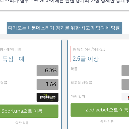
 1. 분데스리가 함부르크 vs 바이에른 뮌헨 경기의 가장 상세한 통
다가오는 1. 분데스리가 경기를 위한 최고의 팁과 배당률.
점 - 예/아니요
총 득점 이상/이하 2.5
 득점 - 예
2.5골 이상
확률
60%
배당률
최고의 배당률
1.64
자
마권 업자
Zodiacbet
으로 이동
Sportuna
으로 이동
약관 적용
약관 적용