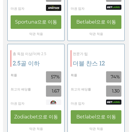
마권 업자
마권 업자
Sportuna
으로 이동
Betlabel
으로 이동
약관 적용
약관 적용
총 득점 이상/이하 2.5
전문가 팁
2.5골 이하
더블 찬스 12
확률
확률
57%
74%
최고의 배당률
최고의 배당률
1.67
1.30
마권 업자
마권 업자
Zodiacbet
으로 이동
Betlabel
으로 이동
약관 적용
약관 적용