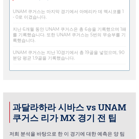
UNAM 쿠거스는 마지막 경기에서 아메리카 데 멕시코를 1
- 0로 이겼습니다.
지난 6개월 동안 UNAM 쿠거스은 총 6승을 기록했으며 1패
를 기록했습니다. 또한 UNAM 쿠거스는 5번의 무승부를 기
록했습니다.
UNAM 쿠거스는 지난 10경기에서 총 19골을 넣었으며, 90
분당 평균 1.9골을 기록했습니다.
과달라하라 시바스 vs UNAM
쿠거스 리가 MX 경기 전 팁
저희 분석을 바탕으로 한 이 경기에 대한 예측은 양 팀