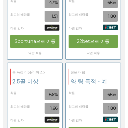
확률
확률
47%
66%
최고의 배당률
최고의 배당률
1.51
1.80
마권 업자
마권 업자
Sportuna
으로 이동
22bet
으로 이동
약관 적용
약관 적용
총 득점 이상/이하 2.5
전문가 팁
2.5골 이상
양 팀 득점 - 예
확률
확률
66%
66%
최고의 배당률
최고의 배당률
1.66
1.80
마권 업자
마권 업자