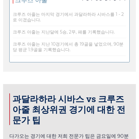
크루즈 아줄는 마지막 경기에서 과달라하라 시바스를 1 - 2
로 이겼습니다.
크루즈 아줄는 지난달에 5승, 2무, 패를 기록했습니다.
크루즈 아줄는 지난 10경기에서 총 19골을 넣었으며, 90분
당 평균 1.9골을 기록했습니다.
과달라하라 시바스 vs 크루즈
아줄 최상위권 경기에 대한 전
문가 팁
다가오는 경기에 대한 저희 전문가 팁은
금요일
에 90분