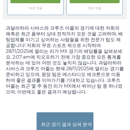
약관 적용
약관 적용
과달라하라 시바스와 크루즈 아줄의 경기에 대한 저희의
예측은 최근 폼부터 상대 전적까지 모든 것을 고려하며, 베
팅업체를 이기고 싶어하는 사람들을 위한 전문가 팁도 제
공합니다! 저희의 무료 스포츠 픽으로 시작하여
28/11/2025
에 열리는 리가 MX 경기의 배당률을 살펴보세
요.
2:07 am
에 킥오프하기 전에 가장 중요한 모든 통계를
분석하는 데 있어 어떤 것도 놓치지 않습니다. 과달라하라
시바스과 크루즈 아줄는 현재
28/11/2025
에 열리는 경기를
준비하고 있으며, 원정 팀은 에스타디오 애크론으로 이동
하여 좋은 결과를 이어가기를 기대하고 있습니다. 크루즈
아줄는 최근 몇 주 동안 리가 MX에서 뛰어난 팀 중 하나였
으며, 이번에도 좋은 결과가 예상됩니다.
최근 경기 결과 상세 분석