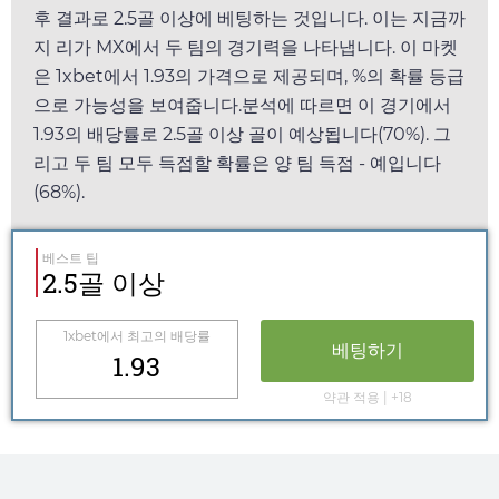
후 결과로 2.5골 이상에 베팅하는 것입니다. 이는 지금까
지 리가 MX에서 두 팀의 경기력을 나타냅니다. 이 마켓
은
1xbet
에서
1.93
의 가격으로 제공되며, %의 확률 등급
으로 가능성을 보여줍니다.분석에 따르면 이 경기에서
1.93
의 배당률로 2.5골 이상 골이 예상됩니다(70%). 그
리고 두 팀 모두 득점할 확률은 양 팀 득점 - 예입니다
(68%).
베스트 팁
2.5골 이상
1xbet
에서 최고의 배당률
베팅하기
1.93
약관 적용 | +18