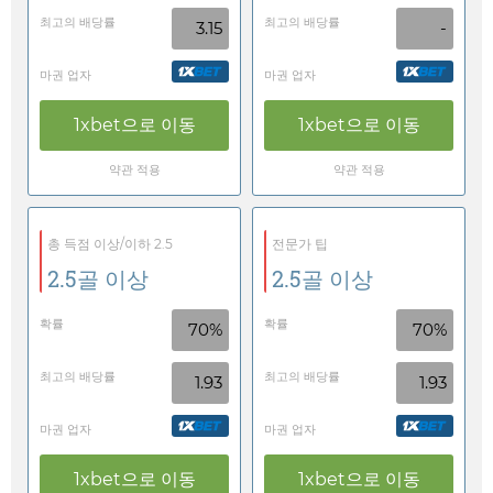
최고의 배당률
최고의 배당률
3.15
-
마권 업자
마권 업자
1xbet
으로 이동
1xbet
으로 이동
약관 적용
약관 적용
총 득점 이상/이하 2.5
전문가 팁
2.5골 이상
2.5골 이상
확률
확률
70%
70%
최고의 배당률
최고의 배당률
1.93
1.93
마권 업자
마권 업자
1xbet
으로 이동
1xbet
으로 이동