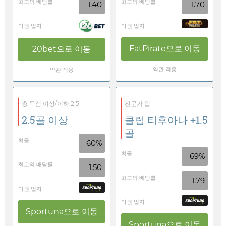
최고의 배당률
최고의 배당률
1.40
1.70
마권 업자
마권 업자
FatPirate
으로 이동
20bet
으로 이동
약관 적용
약관 적용
총 득점 이상/이하 2.5
전문가 팁
2.5골 이상
클럽 티후아나 +1.5
골
확률
60%
확률
69%
최고의 배당률
1.50
최고의 배당률
1.79
마권 업자
마권 업자
Sportuna
으로 이동
Sportuna
으로 이동