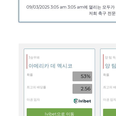
09/03/2025 3:05 am
3:05 am
에 열리는 모두가 
저희 축구 전문
3승무패
양 팀 득
아메리카 데 멕시코
양 팀
확률
확률
53%
최고의 배당률
최고의 
2.56
마권 업자
마권 업
Ivibet
으로 이동