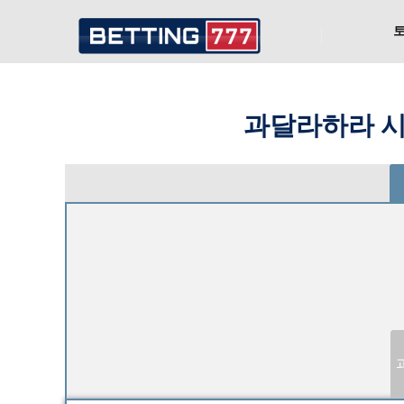
과달라하라 시바