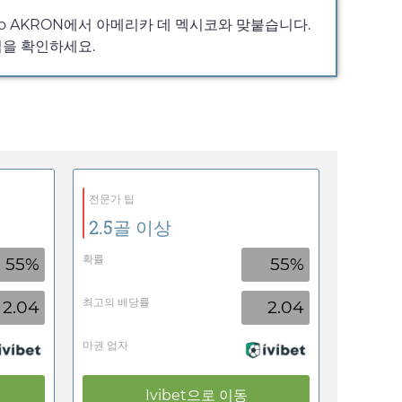
o AKRON에서 아메리카 데 멕시코와 맞붙습니다.
팁을 확인하세요.
전문가 팁
2.5골 이상
확률
55%
55%
최고의 배당률
2.04
2.04
마권 업자
Ivibet
으로 이동