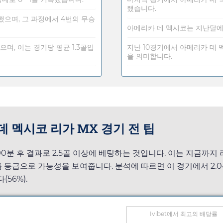
했습니다.
했으며, 그 과정에서 4번의 무승
아메리카 데 멕시코는 지난달에 1
며, 이는 경기당 평균 1.3골입
지난 10경기에서 아메리카 데 멕
을 의미합니다.
데 멕시코 리가 MX 경기 전 팁
90분 후 결과로 2.5골 이상에 베팅하는 것입니다. 이는 지금까지
률 등급으로 가능성을 보여줍니다. 분석에 따르면 이 경기에서
2.
56%).
Ivibet
에서 최고의 배당률