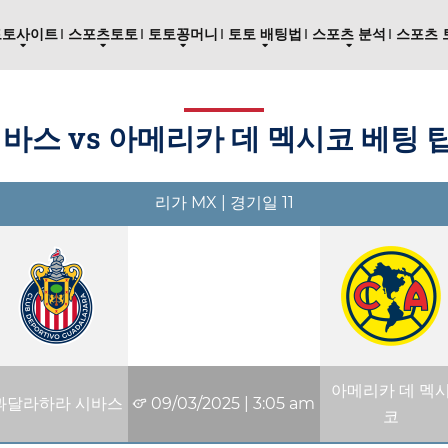
토토사이트
스포츠토토
토토꽁머니
토토 배팅법
스포츠 분석
스포츠 
스 vs 아메리카 데 멕시코 베팅 팁
리가 MX | 경기일 11
아메리카 데 멕
과달라하라 시바스
09/03/2025
|
3:05 am
코