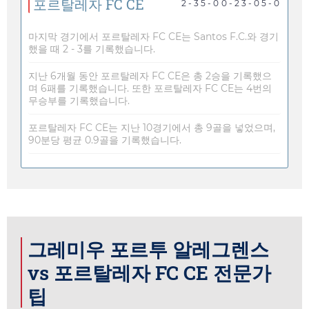
포르탈레자 FC CE
2 - 3
5 - 0
0 - 2
3 - 0
5 - 0
마지막 경기에서 포르탈레자 FC CE는 Santos F.C.와 경기
했을 때 2 - 3를 기록했습니다.
지난 6개월 동안 포르탈레자 FC CE은 총 2승을 기록했으
며 6패를 기록했습니다. 또한 포르탈레자 FC CE는 4번의
무승부를 기록했습니다.
포르탈레자 FC CE는 지난 10경기에서 총 9골을 넣었으며,
90분당 평균 0.9골을 기록했습니다.
그레미우 포르투 알레그렌스
vs 포르탈레자 FC CE 전문가
팁