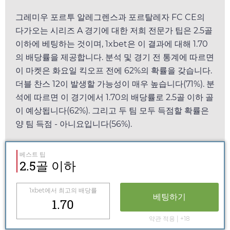
그레미우 포르투 알레그렌스과 포르탈레자 FC CE의
다가오는 시리즈 A 경기에 대한 저희 전문가 팁은 2.5골
이하에 베팅하는 것이며,
1xbet
은 이 결과에 대해
1.70
의 배당률을 제공합니다. 분석 및 경기 전 통계에 따르면
이 마켓은
화요일
킥오프 전에 62%의 확률을 갖습니다.
더블 찬스 12이 발생할 가능성이 매우 높습니다(71%). 분
석에 따르면 이 경기에서
1.70
의 배당률로 2.5골 이하 골
이 예상됩니다(62%). 그리고 두 팀 모두 득점할 확률은
양 팀 득점 - 아니요입니다(56%).
베스트 팁
2.5골 이하
1xbet
에서 최고의 배당률
베팅하기
1.70
약관 적용 | +18